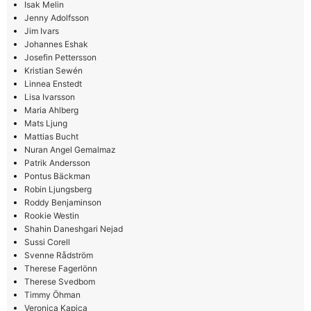
Isak Melin
Jenny Adolfsson
Jim Ivars
Johannes Eshak
Josefin Pettersson
Kristian Sewén
Linnea Enstedt
Lisa Ivarsson
Maria Ahlberg
Mats Ljung
Mattias Bucht
Nuran Angel Gemalmaz
Patrik Andersson
Pontus Bäckman
Robin Ljungsberg
Roddy Benjaminson
Rookie Westin
Shahin Daneshgari Nejad
Sussi Corell
Svenne Rådström
Therese Fagerlönn
Therese Svedbom
Timmy Öhman
Veronica Kapica