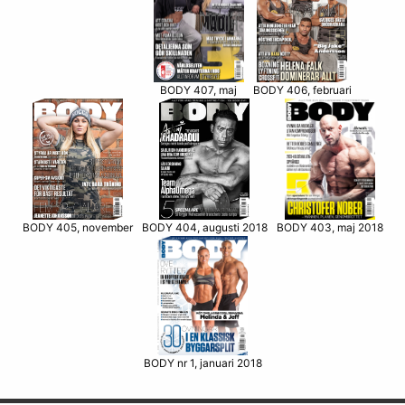
BODY 406, februari
BODY 407, maj
BODY 405, november
BODY 403, maj 2018
BODY 404, augusti 2018
BODY nr 1, januari 2018