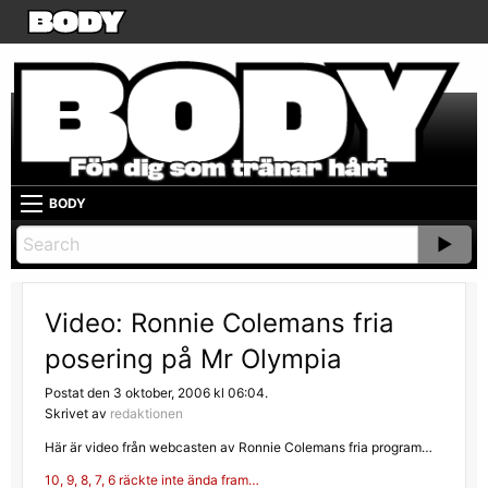
BODY
Video: Ronnie Colemans fria
posering på Mr Olympia
Postat den 3 oktober, 2006 kl 06:04.
Skrivet av
redaktionen
Här är video från webcasten av Ronnie Colemans fria program…
Inläggsnavigering
10, 9, 8, 7, 6 räckte inte ända fram…