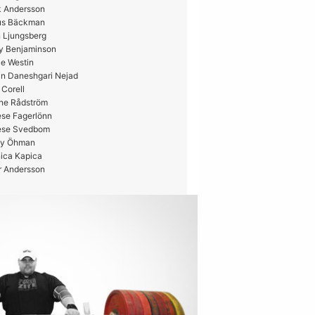
k Andersson
us Bäckman
 Ljungsberg
y Benjaminson
e Westin
in Daneshgari Nejad
 Corell
ne Rådström
ese Fagerlönn
ese Svedbom
y Öhman
ica Kapica
r Andersson