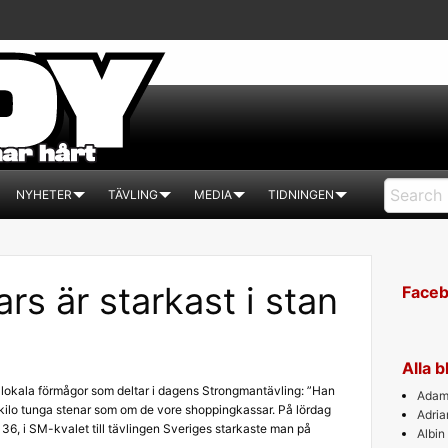
NYHETER
TÄVLING
MEDIA
TIDNINGEN
rs är starkast i stan
Face
Alla 
å lokala förmågor som deltar i dagens Strongmantävling: ”Han
Adam 
0 kilo tunga stenar som om de vore shoppingkassar. På lördag
Adri
36, i SM-kvalet till tävlingen Sveriges starkaste man på
Albin