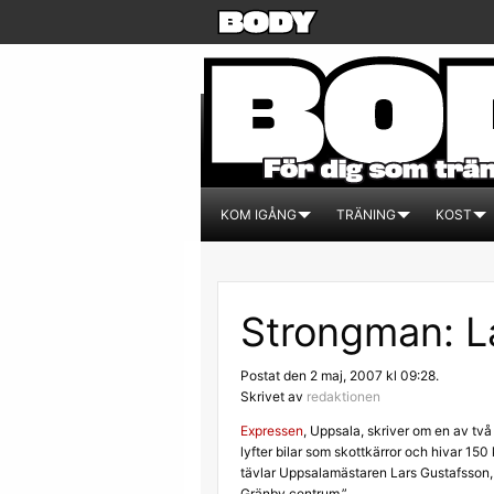
KOM IGÅNG
TRÄNING
KOST
Strongman: La
Postat den 2 maj, 2007 kl 09:28.
Skrivet av
redaktionen
Expressen
, Uppsala, skriver om en av tv
lyfter bilar som skottkärror och hivar 15
tävlar Uppsalamästaren Lars Gustafsson, 
Gränby centrum.”