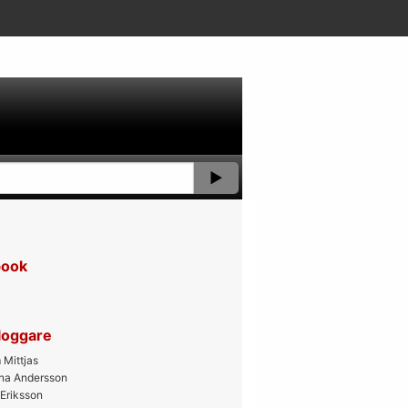
book
bloggare
Mittjas
ana Andersson
 Eriksson