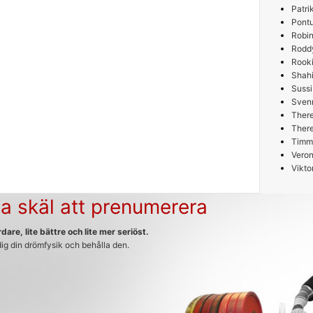
Patri
Pont
Robin
Rodd
Rooki
Shah
Sussi
Sven
Ther
Ther
Timm
Veron
Vikto
a skäl att prenumerera
dare, lite bättre och lite mer seriöst.
 dig din drömfysik och behålla den.