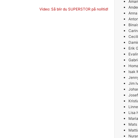
Aman
Ande
g
Video: Så blir du SUPERSTOR på nolltid!
Anna
Anton
Binai
Carin
Cecil
Damir
Erik
Evali
Gabri
Homa
Isak 
Jenn
Jim I
Joha
Josef
Krist
Linne
Lisa 
Maria
Mats
Matti
Nura