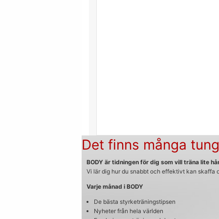
Det finns många tung
BODY är tidningen för dig som vill träna lite hår
Vi lär dig hur du snabbt och effektivt kan skaffa
Varje månad i BODY
De bästa styrketräningstipsen
Nyheter från hela världen