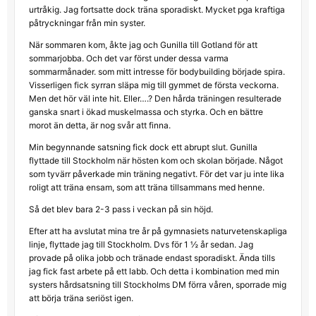
urtråkig. Jag fortsatte dock träna sporadiskt. Mycket pga kraftiga
påtryckningar från min syster.
När sommaren kom, åkte jag och Gunilla till Gotland för att
sommarjobba. Och det var först under dessa varma
sommarmånader. som mitt intresse för bodybuilding började spira.
Visserligen fick syrran släpa mig till gymmet de första veckorna.
Men det hör väl inte hit. Eller….? Den hårda träningen resulterade
ganska snart i ökad muskelmassa och styrka. Och en bättre
morot än detta, är nog svår att finna.
Min begynnande satsning fick dock ett abrupt slut. Gunilla
flyttade till Stockholm när hösten kom och skolan började. Något
som tyvärr påverkade min träning negativt. För det var ju inte lika
roligt att träna ensam, som att träna tillsammans med henne.
Så det blev bara 2-3 pass i veckan på sin höjd.
Efter att ha avslutat mina tre år på gymnasiets naturvetenskapliga
linje, flyttade jag till Stockholm. Dvs för 1 ½ år sedan. Jag
provade på olika jobb och tränade endast sporadiskt. Ända tills
jag fick fast arbete på ett labb. Och detta i kombination med min
systers hårdsatsning till Stockholms DM förra våren, sporrade mig
att börja träna seriöst igen.