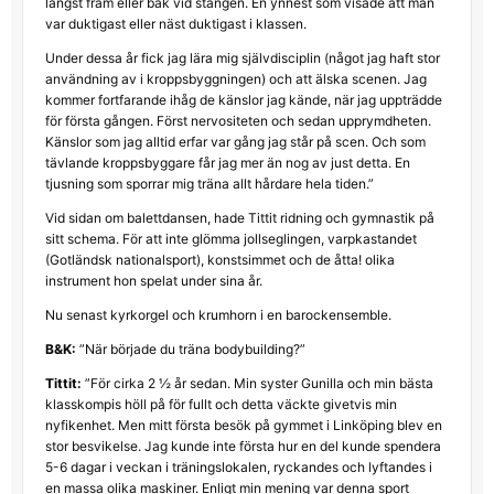
längst fram eller bak vid stången. En ynnest som visade att man
var duktigast eller näst duktigast i klassen.
Under dessa år fick jag lära mig självdisciplin (något jag haft stor
användning av i kroppsbyggningen) och att älska scenen. Jag
kommer fortfarande ihåg de känslor jag kände, när jag uppträdde
för första gången. Först nervositeten och sedan upprymdheten.
Känslor som jag alltid erfar var gång jag står på scen. Och som
tävlande kroppsbyggare får jag mer än nog av just detta. En
tjusning som sporrar mig träna allt hårdare hela tiden.”
Vid sidan om balettdansen, hade Tittit ridning och gymnastik på
sitt schema. För att inte glömma jollseglingen, varpkastandet
(Gotländsk nationalsport), konstsimmet och de åtta! olika
instrument hon spelat under sina år.
Nu senast kyrkorgel och krumhorn i en barockensemble.
B&K:
”När började du träna bodybuilding?”
Tittit:
”För cirka 2 ½ år sedan. Min syster Gunilla och min bästa
klasskompis höll på för fullt och detta väckte givetvis min
nyfikenhet. Men mitt första besök på gymmet i Linköping blev en
stor besvikelse. Jag kunde inte första hur en del kunde spendera
5-6 dagar i veckan i träningslokalen, ryckandes och lyftandes i
en massa olika maskiner. Enligt min mening var denna sport