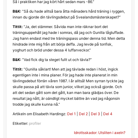
Så i praktiken har jag kört hårt sedan mars -86.”
B&K:
”Så du hade alltså bara åtta månaders hård träning i ryggen,
innan du gjorde din tävlingsdebut på Svealandsmästerskapet?”
Tittit:
”Ja, det stämmer. Såvida man inte räknar bort det
träningsuppehåll jag hade i somras, då jag och Gunilla tågluffade.
Jag hann endast med tre träningspass under denna tid. Men detta
hindrade inte mig från att börja deffa. Jag levde på tonfisk,
yoghurt och bröd under dessa 4 luffarveckor.”
B&K:
”Vad fick dig ta steget fullt ut och tävla?”
Tittit:
”Gunilla såklart! Men att jag tävlade redan i höst, ingick
egentligen inte i mina planer. För jag hade inte planerat in min
tävlingsdebut förrän våren 1987. I år alltså! Men syrran tyckte jag
skulle passa på att tävla som junior, vilket jag också gjorde. Och
att det sedan gått som det gått, kan man bara glädjas över. De
resultat jag nått, är oändligt mycket bättre än vad jag någonsin
trodde jag skulle kunna nå.”
Artikeln om Elisabeth Hardingz:
Del 1
|
Del 2
|
Del 3
|
Del 4
Etiketter:
profiler
Inläggsnavigering
Idrottsskador: Utsliten i axeln?