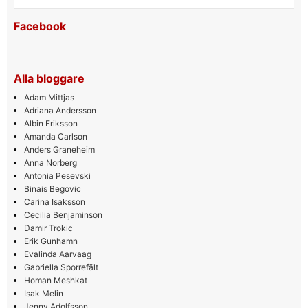
Facebook
Alla bloggare
Adam Mittjas
Adriana Andersson
Albin Eriksson
Amanda Carlson
Anders Graneheim
Anna Norberg
Antonia Pesevski
Binais Begovic
Carina Isaksson
Cecilia Benjaminson
Damir Trokic
Erik Gunhamn
Evalinda Aarvaag
Gabriella Sporrefält
Homan Meshkat
Isak Melin
Jenny Adolfsson