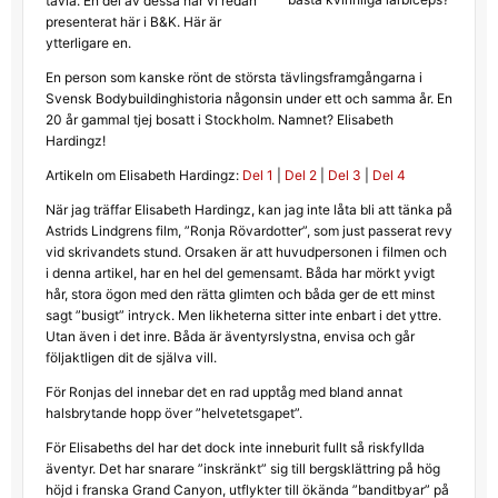
tävla. En del av dessa har vi redan
presenterat här i B&K. Här är
ytterligare en.
En person som kanske rönt de största tävlingsframgångarna i
Svensk Bodybuildinghistoria någonsin under ett och samma år. En
20 år gammal tjej bosatt i Stockholm. Namnet? Elisabeth
Hardingz!
Artikeln om Elisabeth Hardingz:
Del 1
|
Del 2
|
Del 3
|
Del 4
När jag träffar Elisabeth Hardingz, kan jag inte låta bli att tänka på
Astrids Lindgrens film, ”Ronja Rövardotter”, som just passerat revy
vid skrivandets stund. Orsaken är att huvudpersonen i filmen och
i denna artikel, har en hel del gemensamt. Båda har mörkt yvigt
hår, stora ögon med den rätta glimten och båda ger de ett minst
sagt ”busigt” intryck. Men likheterna sitter inte enbart i det yttre.
Utan även i det inre. Båda är äventyrslystna, envisa och går
följaktligen dit de själva vill.
För Ronjas del innebar det en rad upptåg med bland annat
halsbrytande hopp över ”helvetetsgapet”.
För Elisabeths del har det dock inte inneburit fullt så riskfyllda
äventyr. Det har snarare ”inskränkt” sig till bergsklättring på hög
höjd i franska Grand Canyon, utflykter till ökända ”banditbyar” på