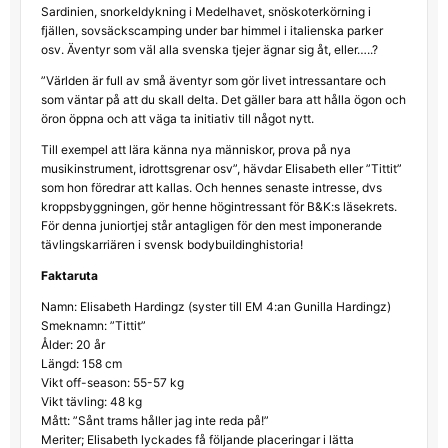
Sardinien, snorkeldykning i Medelhavet, snöskoterkörning i
fjällen, sovsäckscamping under bar himmel i italienska parker
osv. Äventyr som väl alla svenska tjejer ägnar sig åt, eller…..?
”Världen är full av små äventyr som gör livet intressantare och
som väntar på att du skall delta. Det gäller bara att hålla ögon och
öron öppna och att väga ta initiativ till något nytt.
Till exempel att lära känna nya människor, prova på nya
musikinstrument, idrottsgrenar osv”, hävdar Elisabeth eller ”Tittit”
som hon föredrar att kallas. Och hennes senaste intresse, dvs
kroppsbyggningen, gör henne högintressant för B&K:s läsekrets.
För denna juniortjej står antagligen för den mest imponerande
tävlingskarriären i svensk bodybuildinghistoria!
Faktaruta
Namn: Elisabeth Hardingz (syster till EM 4:an Gunilla Hardingz)
Smeknamn: ”Tittit”
Ålder: 20 år
Längd: 158 cm
Vikt off-season: 55-57 kg
Vikt tävling: 48 kg
Mått: ”Sånt trams håller jag inte reda på!”
Meriter; Elisabeth lyckades få följande placeringar i lätta