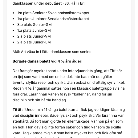
damklassen under debutåret -86. Håll i Er!
1:a plats Seniorer Svealandsmästerskapet
1:a plats Juniorer Svealandsmästerskapet
3:e plats Senior-SM
1:a plats Junior-SM
2:a plats Junior-VM
2:a plats Junior-EM
Mål: Att växa in i lätta damklassen som senior.
Började dansa balett vid 4 ½ års ålder!
Det framgår mycket snart under intervjuandets gång, att Tittit är
en tjej som varit med om en hel del. Inte bara när det gäller
äventyrsfyllda resor och dylikt. Utan också ur idrottslig synvinkel.
Redan 4 ½ år gammal sattes hon i en klassisk balettgrupp av sina
föräldrar. Lärarinnan var en fd rysk ”ballerina”. Känd för sin
disciplin och sitt hårda handlag.
Tittit:
”Under min 11-åriga balettkarriär fick jag verkligen lära mig
vad disciplin innebar. Både fysiskt och psykiskt. Vår lärarinna var
stenhård. Så fort man gjorde fel eller fuskade, var hon på en som
en hök. Hon gav sig inte förrän saker och ting var som de skulle
vara. Jag klarade mig hur som helst mycket bra och fick ofta stå