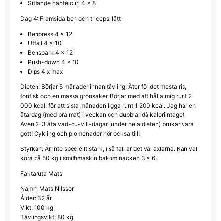
Sittande hantelcurl 4 x 8
Dag 4: Framsida ben och triceps, lätt
Benpress 4 x 12
Utfall 4 x 10
Benspark 4 x 12
Push-down 4 x 10
Dips 4 x max
Dieten: Börjar 5 månader innan tävling. Äter för det mesta ris,
tonfisk och en massa grönsaker. Börjar med att hålla mig runt 2
000 kcal, för att sista månaden ligga runt 1 200 kcal. Jag har en
ätardag (med bra mat) i veckan och dubblar då kaloriintaget.
Även 2-3 äta vad-du-vill-dagar (under hela dieten) brukar vara
gott! Cykling och promenader hör också till!
Styrkan: Är inte speciellt stark, i så fall är det väl axlarna. Kan väl
köra på 50 kg i smithmaskin bakom nacken 3 x 6.
Faktaruta Mats
Namn: Mats Nilsson
Ålder: 32 år
Vikt: 100 kg
Tävlingsvikt: 80 kg