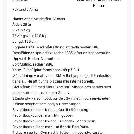
profileras.
Nilsson
Faktaruta Anna
Namn: Anna Nordström-Nilsson
Ålder: 26 år
Vikt: 62 kg
Tävlingsvikt: 51,8 kg
Längd: 159 cm
Började träna: Med målsättning att tävla hösten -88.
Dessförinnan sporadiskt sedan 1985, efter en knäoperation.
Uppväxt: Boden, Norrbotten
Bor: Malmö, sedan 1986.
Yrke: ”Plins” (plattformsinspektör på SJ)
Målsättning: Var att vinna SM, vilket jag nu gjort! Fantastisk
känsla… Nu att kunna placera mig internationellt.
Civilstånd: Gift med Mats ”kocken” Nilsson och sambo med
perserkatterna Jasmin och Gustav.
Största styrka som bodybuilder: Symmetrin och envisheten
Största svaghet som bodybuilder: Magen!
Favoritbodybuilder, kvinna: Gunilla Söderberg.
Favoritbodybuilder, man: Min gubbe.
Favoritbodybuilder, kvinna – utländsk: Marjo Selin.
Favoritbodybuilder, man – utländsk: Bob Paris.
Tidigare sporter: Gymnastik, fotboll, innebandy, karate.