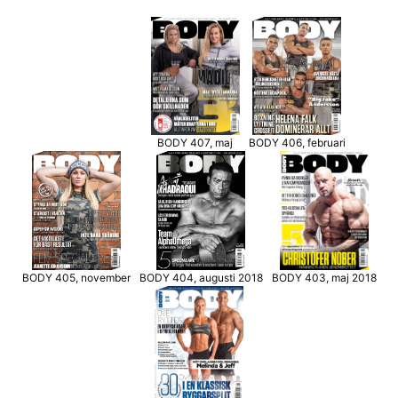
BODY 406, februari
BODY 407, maj
BODY 405, november
BODY 403, maj 2018
BODY 404, augusti 2018