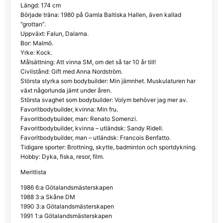
Längd: 174 cm
Började träna: 1980 på Gamla Baltiska Hallen, även kallad
”grottan”.
Uppväxt: Falun, Dalarna.
Bor: Malmö.
Yrke: Kock.
Målsättning: Att vinna SM, om det så tar 10 år till!
Civilstånd: Gift med Anna Nordström.
Största styrka som bodybuilder: Min jämnhet. Muskulaturen har
växt någorlunda jämt under åren.
Största svaghet som bodybuilder: Volym behöver jag mer av.
Favoritbodybuilder, kvinna: Min fru.
Favoritbodybuilder, man: Renato Somenzi.
Favoritbodybuilder, kvinna – utländsk: Sandy Ridell.
Favoritbodybuilder, man – utländsk: Francois Benfatto.
Tidigare sporter: Brottning, skytte, badminton och sportdykning.
Hobby: Dyka, fiska, resor, film.
Meritlista
1986 6:a Götalandsmästerskapen
1988 3:a Skåne DM
1990 3:a Götalandsmästerskapen
1991 1:a Götalandsmästerskapen