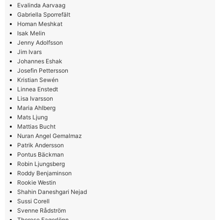
Evalinda Aarvaag
Gabriella Sporrefält
Homan Meshkat
Isak Melin
Jenny Adolfsson
Jim Ivars
Johannes Eshak
Josefin Pettersson
Kristian Sewén
Linnea Enstedt
Lisa Ivarsson
Maria Ahlberg
Mats Ljung
Mattias Bucht
Nuran Angel Gemalmaz
Patrik Andersson
Pontus Bäckman
Robin Ljungsberg
Roddy Benjaminson
Rookie Westin
Shahin Daneshgari Nejad
Sussi Corell
Svenne Rådström
Therese Fagerlönn