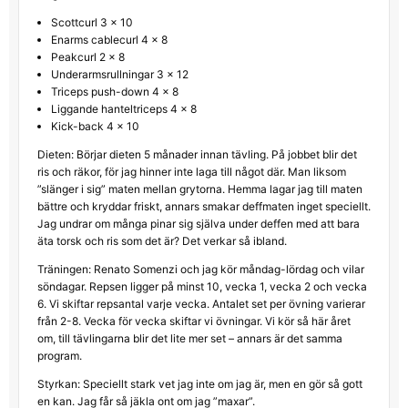
Scottcurl 3 x 10
Enarms cablecurl 4 x 8
Peakcurl 2 x 8
Underarmsrullningar 3 x 12
Triceps push-down 4 x 8
Liggande hanteltriceps 4 x 8
Kick-back 4 x 10
Dieten: Börjar dieten 5 månader innan tävling. På jobbet blir det
ris och räkor, för jag hinner inte laga till något där. Man liksom
”slänger i sig” maten mellan grytorna. Hemma lagar jag till maten
bättre och kryddar friskt, annars smakar deffmaten inget speciellt.
Jag undrar om många pinar sig själva under deffen med att bara
äta torsk och ris som det är? Det verkar så ibland.
Träningen: Renato Somenzi och jag kör måndag-lördag och vilar
söndagar. Repsen ligger på minst 10, vecka 1, vecka 2 och vecka
6. Vi skiftar repsantal varje vecka. Antalet set per övning varierar
från 2-8. Vecka för vecka skiftar vi övningar. Vi kör så här året
om, till tävlingarna blir det lite mer set – annars är det samma
program.
Styrkan: Speciellt stark vet jag inte om jag är, men en gör så gott
en kan. Jag får så jäkla ont om jag ”maxar”.