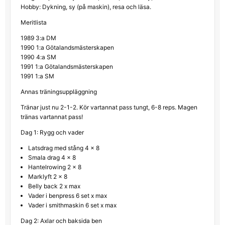
Hobby: Dykning, sy (på maskin), resa och läsa.
Meritlista
1989 3:a DM
1990 1:a Götalandsmästerskapen
1990 4:a SM
1991 1:a Götalandsmästerskapen
1991 1:a SM
Annas träningsuppläggning
Tränar just nu 2-1-2. Kör vartannat pass tungt, 6-8 reps. Magen
tränas vartannat pass!
Dag 1: Rygg och vader
Latsdrag med stång 4 x 8
Smala drag 4 x 8
Hantelrowing 2 x 8
Marklyft 2 x 8
Belly back 2 x max
Vader i benpress 6 set x max
Vader i smithmaskin 6 set x max
Dag 2: Axlar och baksida ben