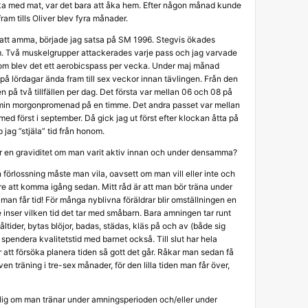
lika med mat, var det bara att åka hem. Efter någon månad kunde
ram tills Oliver blev fyra månader.
e att amma, började jag satsa på SM 1996. Stegvis ökades
m. Två muskelgrupper attackerades varje pass och jag varvade
tom blev det ett aerobicspass per vecka. Under maj månad
på lördagar ända fram till sex veckor innan tävlingen. Från den
 på två tillfällen per dag. Det första var mellan 06 och 08 på
min morgonpromenad på en timme. Det andra passet var mellan
ed först i september. Då gick jag ut först efter klockan åtta på
 jag ”stjäla” tid från honom.
ter en graviditet om man varit aktiv innan och under densamma?
en förlossning måste man vila, oavsett om man vill eller inte och
tare att komma igång sedan. Mitt råd är att man bör träna under
 man får tid! För många nyblivna föräldrar blir omställningen en
te inser vilken tid det tar med småbarn. Bara amningen tar runt
tider, bytas blöjor, badas, städas, kläs på och av (både sig
u spendera kvalitetstid med barnet också. Till slut har hela
r att försöka planera tiden så gott det går. Råkar man sedan få
n träning i tre-sex månader, för den lilla tiden man får över,
dålig om man tränar under amningsperioden och/eller under