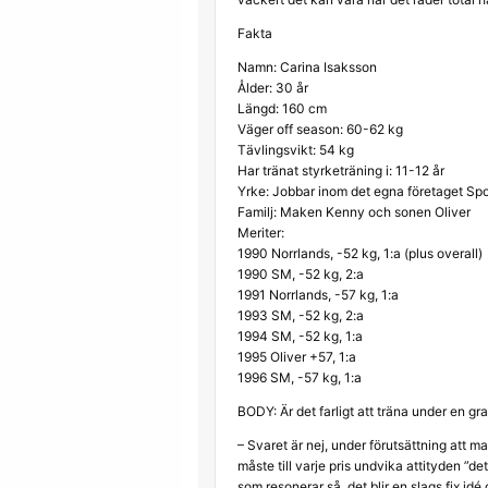
Fakta
Namn: Carina Isaksson
Ålder: 30 år
Längd: 160 cm
Väger off season: 60-62 kg
Tävlingsvikt: 54 kg
Har tränat styrketräning i: 11-12 år
Yrke: Jobbar inom det egna företaget Spo
Familj: Maken Kenny och sonen Oliver
Meriter:
1990 Norrlands, -52 kg, 1:a (plus overall)
1990 SM, -52 kg, 2:a
1991 Norrlands, -57 kg, 1:a
1993 SM, -52 kg, 2:a
1994 SM, -52 kg, 1:a
1995 Oliver +57, 1:a
1996 SM, -57 kg, 1:a
BODY: Är det farligt att träna under en gra
– Svaret är nej, under förutsättning att man
måste till varje pris undvika attityden ”de
som resonerar så, det blir en slags fix idé 