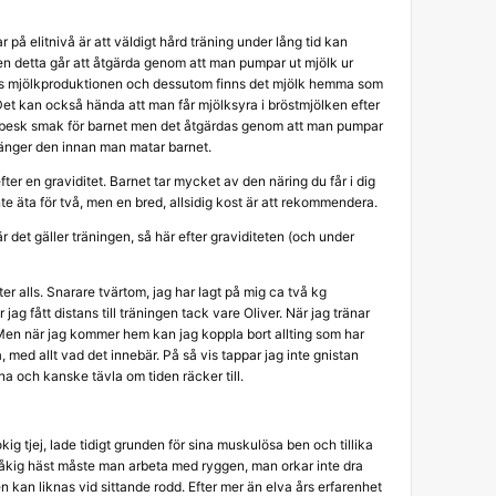
på elitnivå är att väldigt hård träning under lång tid kan
n detta går att åtgärda genom att man pumpar ut mjölk ur
eras mjölkproduktionen och dessutom finns det mjölk hemma som
Det kan också hända att man får mjölksyra i bröstmjölken efter
en besk smak för barnet men det åtgärdas genom att man pumpar
änger den innan man matar barnet.
fter en graviditet. Barnet tar mycket av den näring du får i dig
te äta för två, men en bred, allsidig kost är att rekommendera.
r det gäller träningen, så här efter graviditeten (och under
er alls. Snarare tvärtom, jag har lagt på mig ca två kg
ag fått distans till träningen tack vare Oliver. När jag tränar
 Men när jag kommer hem kan jag koppla bort allting som har
med allt vad det innebär. På så vis tappar jag inte gnistan
na och kanske tävla om tiden räcker till.
g tjej, lade tidigt grunden för sina muskulösa ben och tillika
bråkig häst måste man arbeta med ryggen, man orkar inte dra
kan liknas vid sittande rodd. Efter mer än elva års erfarenhet