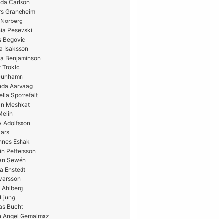
da Carlson
rs Graneheim
 Norberg
ia Pesevski
s Begovic
a Isaksson
ia Benjaminson
 Trokic
 Gunhamn
nda Aarvaag
ella Sporrefält
n Meshkat
Melin
y Adolfsson
vars
nnes Eshak
in Pettersson
ian Sewén
a Enstedt
Ivarsson
 Ahlberg
 Ljung
as Bucht
n Angel Gemalmaz