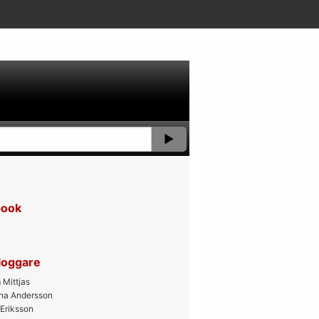
book
bloggare
Mittjas
ana Andersson
 Eriksson