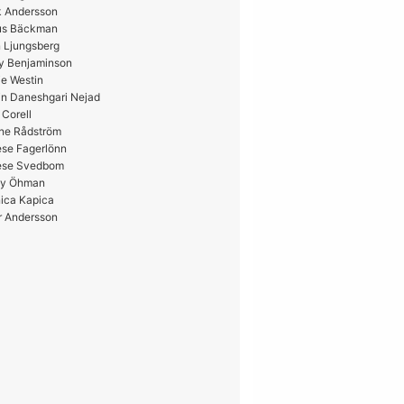
k Andersson
us Bäckman
 Ljungsberg
y Benjaminson
e Westin
in Daneshgari Nejad
 Corell
ne Rådström
ese Fagerlönn
ese Svedbom
y Öhman
ica Kapica
r Andersson