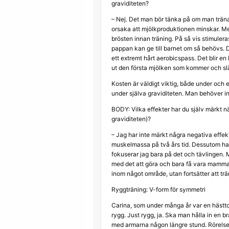
graviditeten?
– Nej. Det man bör tänka på om man tränar 
orsaka att mjölkproduktionen minskar. Me
brösten innan träning. På så vis stimul
pappan kan ge till barnet om så behövs. 
ett extremt hårt aerobicspass. Det blir 
ut den första mjölken som kommer och sl
Kosten är väldigt viktig, både under och e
under själva graviditeten. Man behöver in
BODY: Vilka effekter har du själv märkt nä
graviditeten)?
– Jag har inte märkt några negativa effekt
muskelmassa på två års tid. Dessutom har j
fokuserar jag bara på det och tävlingen.
med det att göra och bara få vara mamma, 
inom något område, utan fortsätter att trä
Ryggträning: V-form för symmetri
Carina, som under många år var en hästtoki
rygg. Just rygg, ja. Ska man hålla in en 
med armarna någon längre stund. Rörelsen 