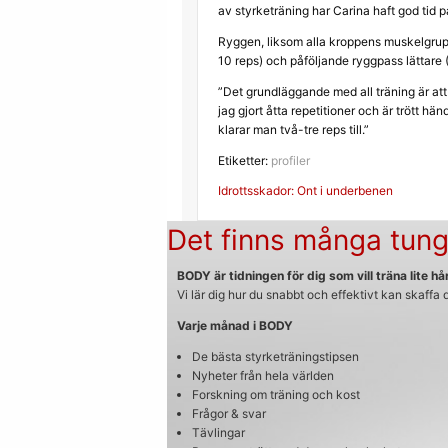
av styrketräning har Carina haft god tid på
Ryggen, liksom alla kroppens muskelgrupp
10 reps) och påföljande ryggpass lättare 
”Det grundläggande med all träning är att k
jag gjort åtta repetitioner och är trött hän
klarar man två-tre reps till.”
Etiketter:
profiler
Inläggsnavigerin
Idrottsskador: Ont i underbenen
Det finns många tung
BODY är tidningen för dig som vill träna lite hår
Vi lär dig hur du snabbt och effektivt kan skaffa
Varje månad i BODY
De bästa styrketräningstipsen
Nyheter från hela världen
Forskning om träning och kost
Frågor & svar
Tävlingar