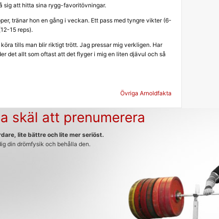
 sig att hitta sina rygg-favoritövningar.
er, tränar hon en gång i veckan. Ett pass med tyngre vikter (6-
(12-15 reps).
öra tills man blir riktigt trött. Jag pressar mig verkligen. Har
der det allt som oftast att det flyger i mig en liten djävul och så
g
Övriga Arnoldfakta
a skäl att prenumerera
dare, lite bättre och lite mer seriöst.
 dig din drömfysik och behålla den.