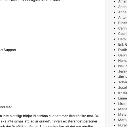
Aman
Ande
Anna
Anton
Binai
Carin
Cecil
Damir
Erik
rt Support
Evali
Gabri
Homa
Isak 
Jenn
Jim I
Joha
Josef
Krist
Linne
Lisa 
viditet?
Maria
Mats
 inte plötsligt börjar idiotträna eller att man äter för lite mat. Du
Matti
t ska inte synas att jag är gravid”. Tyvärr existerar det personer
Nura
och det är väldigt tråkigt. Själv tycker jag att det var otroligt