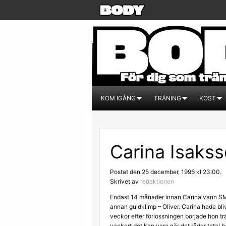
KOM IGÅNG
TRÄNING
KOST
Carina Isakss
Postat den 25 december, 1996 kl 23:00.
Skrivet av
redaktionen
Endast 14 månader innan Carina vann SM-
annan guldklimp – Oliver. Carina hade bli
veckor efter förlossningen började hon t
vackert det kan vara när det råder total 