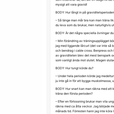
mysigt att vara gravid!
BODY: Hur långt in på graviditetsperiode
– Så länge man mår bra kan man träna lik
du leva som du brukar, men naturligtvis u
BODY: Är det några speciella övningar du 
– Min förändring av träningsupplägget bör
jag med liggande lårcurl (det var inte så b
och bendrag i cable cross. Benpress och
av graviditeten blev det mest benspark oc
som vanligt ända mot slutet. Magen sluta
BODY: Hur tungt körde du?
– Under hela perioden körde jag medeltung
ju inte gå in för att bygga muskelmassa, u
BODY: Hur snart kan man räkna med att k
träna den första perioden?
– Efter en förlossning brukar man vila unge
räkna med ca åtta veckor. Jag började me
månads tid. Förresten hann jag inte köra l