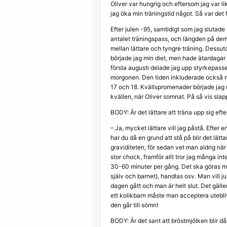
Oliver var hungrig och eftersom jag var 
jag öka min träningstid något. Så var det f
Efter julen -95, samtidigt som jag slutad
antalet träningspass, och längden på de
mellan lättare och tyngre träning. Dessu
började jag min diet, men hade ätardagar 
första augusti delade jag upp styrkepassen
morgonen. Den tiden inkluderade också 
17 och 18. Kvällspromenader började jag m
kvällen, när Oliver somnat. På så vis slapp
BODY: Är det lättare att träna upp sig ef
– Ja, mycket lättare vill jag påstå. Efter 
har du då en grund att stå på blir det lät
graviditeten, för sedan vet man aldrig när
stor chock, framför allt tror jag många in
30-60 minuter per gång. Det ska göras mål
själv och barnet), handlas osv. Man vill j
dagen gått och man är helt slut. Det gälle
ett kolikbarn måste man acceptera uteblive
den går till sömn!
BODY: Är det sant att bröstmjölken blir 