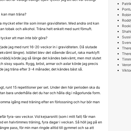
Patri
Pont
n kan man träna?
Robin
Rodd
a mycket eller lite som innan graviditeten. Med andra ord kan
Rooki
tan tobak och alkohol. Träna helt enkelt med sunt förnuft.
Shah
Sussi
tycker att man inte bör göra?
Sven
jade jag med runt 16-20 veckor in i graviditeten. Då slutade
Ther
ekvämt längre). Istället blev det stående lårcurl, raka marklyft
Ther
 knäböj körde jag så länge det kändes bekvämt, men mot slutet
Timm
h sissy squats. Rygg, bröst, armar och axlar körde jag precis
Veron
de jag träna efter 3-4 månader, det kändes bäst så.
Vikto
t, runt 15 repetitioner per set. Under den här perioden ska du
tan bara underhålla det du har och hålla dig i någorlunda form.
omma igång med träning efter en förlossning och hur bör man
fär fyra-sex veckor. Vid kejsarsnitt (som i mitt fall) får man
d en halvtimmes träning, fyra dagar i veckan. Så höll jag på en
ängre pass, för min man ringde alltid till gymmet och sa att