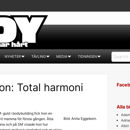
NYHETER
TÄVLING
MEDIA
TIDNINGEN
on: Total harmoni
Face
Alla 
guld i bodybuilding fick hon en
Adam 
Bild: Anita Eggeborn.
vit mamma för första gången. Åtta
Adri
räna och på SM visade hon hur
Albin
harmoni mellan kvinnlighet och muskler.