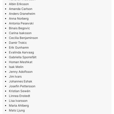
Albin Eriksson
Amanda Carlson
Anders Graneheim
Anna Norberg
Antonia Pesevski
Binais Begovic
Carina Isaksson
Cecilia Benjaminson
Damir Trokic
Erik Gunhamn
Evalinda Aarvaag
Gabriella Sporrefält
Homan Meshkat
Isak Melin
Jenny Adolfsson
Jim Ivars
Johannes Eshak
Josefin Pettersson
Kristian Sewén
Linnea Enstedt
Lisa Ivarsson
Maria Ahlberg
Mats Ljung