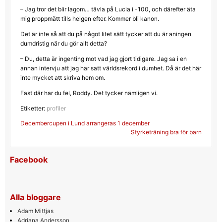
– Jag tror det blir lagom… tävla på Lucia i -100, och därefter äta
mig proppmätt tills helgen efter. Kommer bli kanon.
Det är inte så att du på något litet sätt tycker att du är aningen
dumdristig när du gör allt detta?
– Du, detta är ingenting mot vad jag gjort tidigare. Jag sa i en
annan intervju att jag har satt världsrekord i dumhet. Då är det här
inte mycket att skriva hem om.
Fast där har du fel, Roddy. Det tycker nämligen vi.
Etiketter:
profiler
Inläggsnavigering
Decembercupen i Lund arrangeras 1 december
Styrketräning bra för barn
Facebook
Alla bloggare
Adam Mittjas
Adriana Andersson