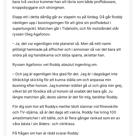
bara två veckor kommer han att tävla som både proffsboxare,
kroppsbyggare och strongman.
Etapp ett i detta dårtåg går av stapeln nu på lördag. Då går Roddy
nämligen upp i boxningsringen för att göra sin proffsdebut i
supertungvikt. Matchen går i Tidaholm, och för motståndet står
ryssen Oleg Agafonov.
– Ja, det var egentligen inte planerat så. Men då mitt namn
plötsligt hamnade på affischer och i annonser så var det bara att
snöra på sig handskarna och börja sparra, skrattar han.
Ryssen Agafonov vet Roddy absolut ingenting om.
– Och jag är egentligen lika glad för det. Jag är i dagsläget inte
tillräckligt skicklig för att kunna ställa om och anpassa min
boxning efter honom. Jag kommer istället gå ut och göra min grej,
vilket bli att försöka slå ut honom så snabbt det bara går. Ju
längre matchen går, desto sämre är det för mig, berättar Roddy.
För dig som tror att Roddys meriter blott stannar vid fitnesskille
och TV-stjärna, så är det dags att vakna. Roddy har kring 100
amatörmatcher i sitt bälte, och är flera gånger rankad som en av
våra bästa i sin ålders- och viktklass.
På frågan om han är rädd svarar Roddy: