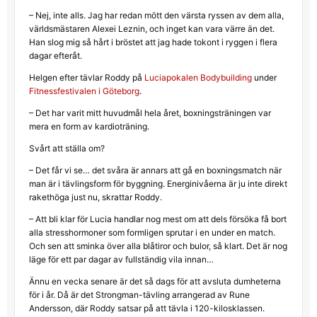
– Nej, inte alls. Jag har redan mött den värsta ryssen av dem alla,
världsmästaren Alexei Leznin, och inget kan vara värre än det.
Han slog mig så hårt i bröstet att jag hade tokont i ryggen i flera
dagar efteråt.
Helgen efter tävlar Roddy på
Luciapokalen Bodybuilding
under
Fitnessfestivalen i Göteborg
.
– Det har varit mitt huvudmål hela året, boxningsträningen var
mera en form av kardioträning.
Svårt att ställa om?
– Det får vi se… det svåra är annars att gå en boxningsmatch när
man är i tävlingsform för byggning. Energinivåerna är ju inte direkt
rakethöga just nu, skrattar Roddy.
– Att bli klar för Lucia handlar nog mest om att dels försöka få bort
alla stresshormoner som formligen sprutar i en under en match.
Och sen att sminka över alla blåtiror och bulor, så klart. Det är nog
läge för ett par dagar av fullständig vila innan…
Ännu en vecka senare är det så dags för att avsluta dumheterna
för i år. Då är det Strongman-tävling arrangerad av Rune
Andersson, där Roddy satsar på att tävla i 120-kilosklassen.