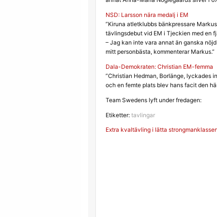
NSD: Larsson nära medalj i EM
”Kiruna atletklubbs bänkpressare Markus 
tävlingsdebut vid EM i Tjeckien med en fj
– Jag kan inte vara annat än ganska nöjd
mitt personbästa, kommenterar Markus.”
Dala-Demokraten: Christian EM-femma
”Christian Hedman, Borlänge, lyckades in
och en femte plats blev hans facit den hä
Team Swedens lyft under fredagen:
Etiketter:
tavlingar
Inläggsnavigerin
Extra kvaltävling i lätta strongmanklasse