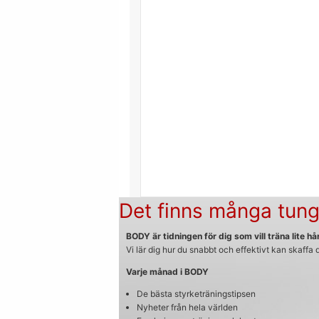
Det finns många tung
BODY är tidningen för dig som vill träna lite hår
Vi lär dig hur du snabbt och effektivt kan skaffa
Varje månad i BODY
De bästa styrketräningstipsen
Nyheter från hela världen