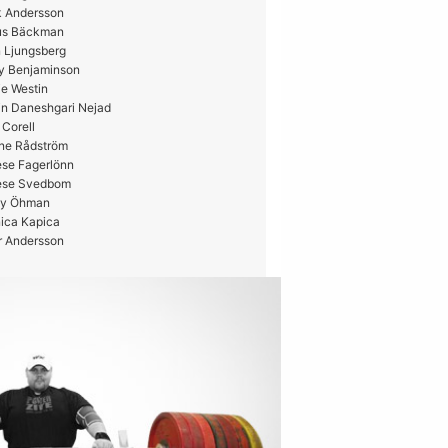
k Andersson
us Bäckman
 Ljungsberg
y Benjaminson
e Westin
in Daneshgari Nejad
 Corell
ne Rådström
ese Fagerlönn
ese Svedbom
y Öhman
ica Kapica
r Andersson