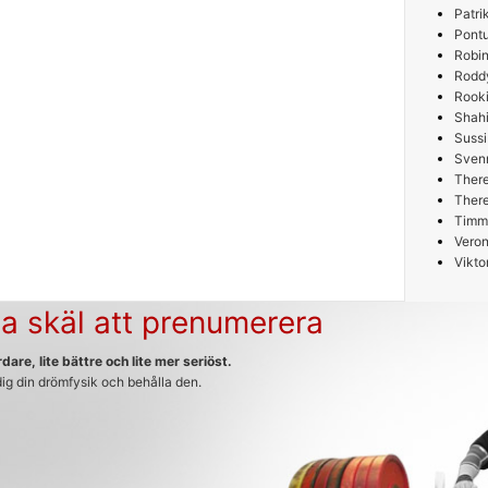
Patri
Pont
Robin
Rodd
Rooki
Shah
Sussi
Sven
Ther
Ther
Timm
Veron
Vikto
a skäl att prenumerera
dare, lite bättre och lite mer seriöst.
 dig din drömfysik och behålla den.