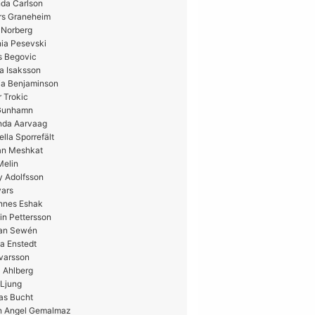
da Carlson
rs Graneheim
 Norberg
ia Pesevski
s Begovic
a Isaksson
ia Benjaminson
 Trokic
 Gunhamn
nda Aarvaag
ella Sporrefält
n Meshkat
Melin
y Adolfsson
vars
nnes Eshak
in Pettersson
ian Sewén
a Enstedt
Ivarsson
 Ahlberg
 Ljung
as Bucht
n Angel Gemalmaz