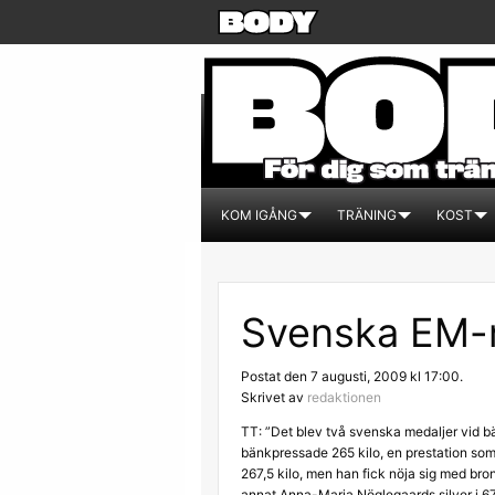
KOM IGÅNG
TRÄNING
KOST
Svenska EM-m
Postat den 7 augusti, 2009 kl 17:00.
Skrivet av
redaktionen
TT: ”Det blev två svenska medaljer vid 
bänkpressade 265 kilo, en prestation som r
267,5 kilo, men han fick nöja sig med bro
annat Anna-Maria Nöglegaards silver i 67