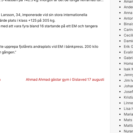
Aman
Ande
Anna
Larsson, 34, imponerade vid sin stora internationella
Anton
ärde plats i klass +125 på 305 kg.
Binai
 med att vara fyra bland 16 startande på ett EM och tangera
Carin
Cecil
Damir
te upprepa fjolårets andraplats vid EM i bänkpress. 200 kilo
Erik
r gången.”
Evali
Gabri
Homa
Isak 
Jenn
g
n
Ahmad Ahmad gästar gym i Gislaved 17 augusti
Jim I
Joha
Josef
Krist
Linne
Lisa 
Maria
Mats
Matti
Nura