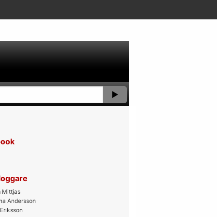
book
bloggare
Mittjas
ana Andersson
 Eriksson