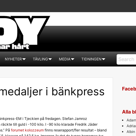
NYHETER
TÄVLING
MEDIA
TIDNINGEN
edaljer i bänkpress
Face
Alla 
bänkpress-EM i Tjeckien på fredagen. Stefan Jamroz
Adam 
äckte till guld i -100 kilo. I -90 kilo klarade Fredrik Jäder
Adri
ns.” På
forumet kolozzeum
finns reserapport/fler resultat – bland
Albin
.5-klassen på 142.5 kg. Imorgon är det de tunga herrarnas tur…