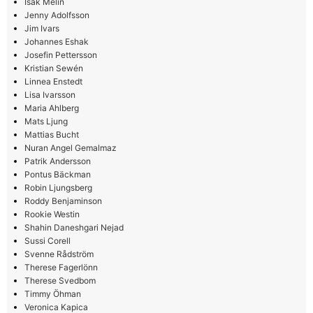
Isak Melin
Jenny Adolfsson
Jim Ivars
Johannes Eshak
Josefin Pettersson
Kristian Sewén
Linnea Enstedt
Lisa Ivarsson
Maria Ahlberg
Mats Ljung
Mattias Bucht
Nuran Angel Gemalmaz
Patrik Andersson
Pontus Bäckman
Robin Ljungsberg
Roddy Benjaminson
Rookie Westin
Shahin Daneshgari Nejad
Sussi Corell
Svenne Rådström
Therese Fagerlönn
Therese Svedbom
Timmy Öhman
Veronica Kapica