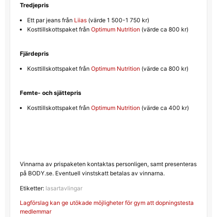
Tredjepris
Ett par jeans från
Liias
(värde 1 500-1 750 kr)
Kosttillskottspaket från
Optimum Nutrition
(värde ca 800 kr)
Fjärdepris
Kosttillskottspaket från
Optimum Nutrition
(värde ca 800 kr)
Femte- och sjättepris
Kosttillskottspaket från
Optimum Nutrition
(värde ca 400 kr)
Vinnarna av prispaketen kontaktas personligen, samt presenteras
på BODY.se. Eventuell vinstskatt betalas av vinnarna.
Etiketter:
lasartavlingar
Inläggsnavigering
Lagförslag kan ge utökade möjligheter för gym att dopningstesta
medlemmar