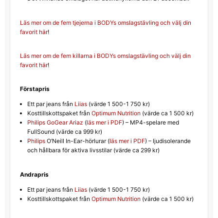
Läs mer om de fem tjejerna i BODYs omslagstävling och välj din
favorit här
!
Läs mer om de fem killarna i BODYs omslagstävling och välj din
favorit här
!
Förstapris
Ett par jeans från
Liias
(värde 1 500-1 750 kr)
Kosttillskottspaket från
Optimum Nutrition
(värde ca 1 500 kr)
Philips
GoGear Ariaz
(
läs mer i PDF
) – MP4-spelare med
FullSound (värde ca 999 kr)
Philips
O’Neill In-Ear-hörlurar (
läs mer i PDF
) – ljudisolerande
och hållbara för aktiva livsstilar (värde ca 299 kr)
Andrapris
Ett par jeans från
Liias
(värde 1 500-1 750 kr)
Kosttillskottspaket från
Optimum Nutrition
(värde ca 1 500 kr)