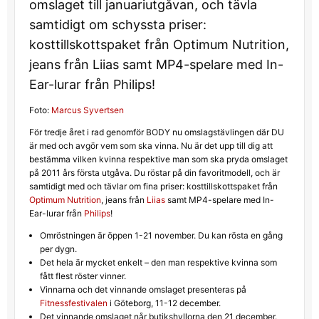
omslaget till januariutgåvan, och tävla
samtidigt om schyssta priser:
kosttillskottspaket från Optimum Nutrition,
jeans från Liias samt MP4-spelare med In-
Ear-lurar från Philips!
Foto:
Marcus Syvertsen
För tredje året i rad genomför BODY nu omslagstävlingen där DU
är med och avgör vem som ska vinna. Nu är det upp till dig att
bestämma vilken kvinna respektive man som ska pryda omslaget
på 2011 års första utgåva. Du röstar på din favoritmodell, och är
samtidigt med och tävlar om fina priser: kosttillskottspaket från
Optimum Nutrition
, jeans från
Liias
samt MP4-spelare med In-
Ear-lurar från
Philips
!
Omröstningen är öppen 1-21 november. Du kan rösta en gång
per dygn.
Det hela är mycket enkelt – den man respektive kvinna som
fått flest röster vinner.
Vinnarna och det vinnande omslaget presenteras på
Fitnessfestivalen
i Göteborg, 11-12 december.
Det vinnande omslaget når butikshyllorna den 21 december.