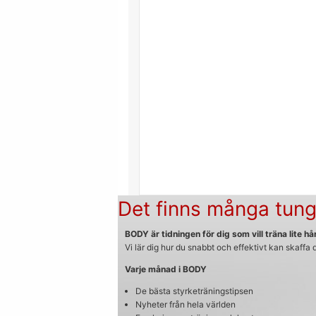
Det finns många tung
BODY är tidningen för dig som vill träna lite hår
Vi lär dig hur du snabbt och effektivt kan skaffa
Varje månad i BODY
De bästa styrketräningstipsen
Nyheter från hela världen