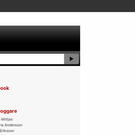
book
bloggare
Mittjas
ana Andersson
 Eriksson