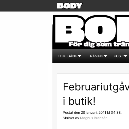
KOM IGÅNG
TRÄNING
KOST
Februariutgå
i butik!
Postat den 28 januari, 2011 kl 04:38.
Skrivet av
Magnus Branzén