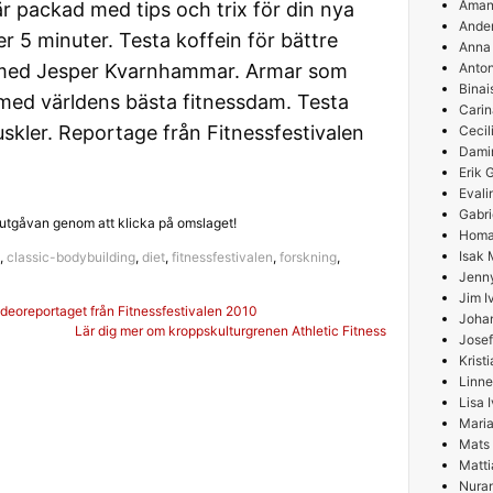
Aman
 packad med tips och trix för din nya
Ande
5 minuter. Testa koffein för bättre
Anna
 med Jesper Kvarnhammar. Armar som
Anton
Binai
med världens bästa fitnessdam. Testa
Carin
skler. Reportage från Fitnessfestivalen
Cecil
Damir
Erik
Evali
Gabri
utgåvan genom att klicka på omslaget!
Homa
Isak 
,
classic-bodybuilding
,
diet
,
fitnessfestivalen
,
forskning
,
Jenn
Jim I
g
ideoreportaget från Fitnessfestivalen 2010
Joha
Lär dig mer om kroppskulturgrenen Athletic Fitness
Josef
Krist
Linne
Lisa 
Maria
Mats
Matti
Nura