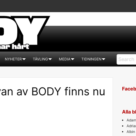
NYHETER
TÄVLING
MEDIA
TIDNINGEN
van av BODY finns nu
Face
Alla 
Adam 
Adri
Albin