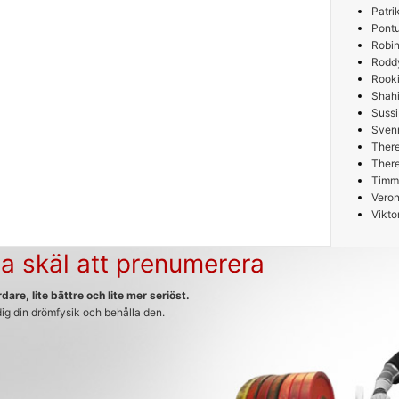
Patri
Pont
Robin
Rodd
Rooki
Shah
Sussi
Sven
Ther
Ther
Timm
Veron
Vikto
a skäl att prenumerera
dare, lite bättre och lite mer seriöst.
 dig din drömfysik och behålla den.