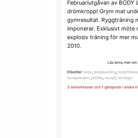
Februariutgåvan av BODY är
drömkropp! Grym mat under 
gymresultat. Ryggträning
imponerar. Exklusivt möte 
explosiv träning för mer mu
2010.
Läs ännu mer om 
Etiketter:
body
,
bodybuilding
,
bodyfitness
luciapokalen
,
profiler
,
recept
,
tavlingar
Inläggsnavigerin
3 seniorklasser och 1 gästposör i andra v