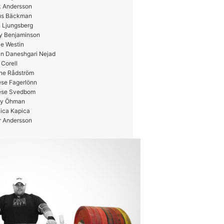
k Andersson
us Bäckman
 Ljungsberg
y Benjaminson
e Westin
in Daneshgari Nejad
 Corell
ne Rådström
ese Fagerlönn
ese Svedbom
y Öhman
ica Kapica
r Andersson