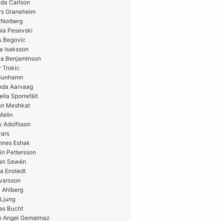
da Carlson
rs Graneheim
 Norberg
ia Pesevski
s Begovic
a Isaksson
ia Benjaminson
 Trokic
 Gunhamn
nda Aarvaag
ella Sporrefält
n Meshkat
Melin
y Adolfsson
vars
nnes Eshak
in Pettersson
ian Sewén
a Enstedt
Ivarsson
 Ahlberg
 Ljung
as Bucht
n Angel Gemalmaz