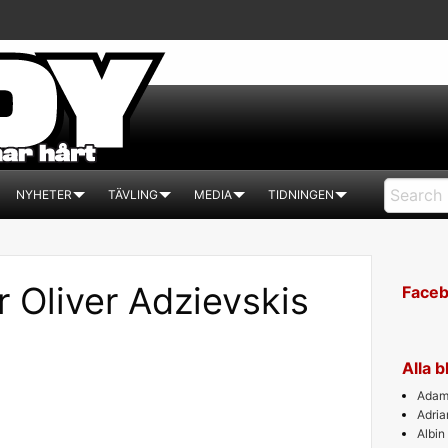
NYHETER
TÄVLING
MEDIA
TIDNINGEN
r Oliver Adzievskis
Face
Alla 
Adam 
Adri
Albin