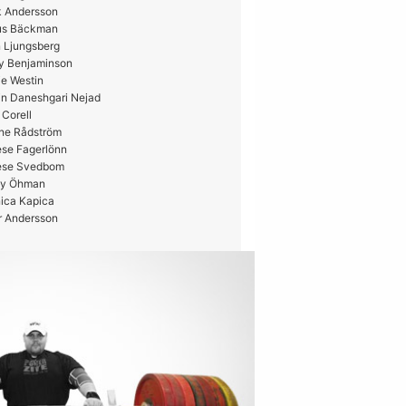
k Andersson
us Bäckman
 Ljungsberg
y Benjaminson
e Westin
in Daneshgari Nejad
 Corell
ne Rådström
ese Fagerlönn
ese Svedbom
y Öhman
ica Kapica
r Andersson