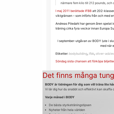
närmare fem kilo till 212 pounds, och 
I maj 2011 berättade IFBB
att 202-klassen 
viktgränsen – som införts från och med en
Andreas Piledahl har genom åren spelat 
träning cirka fyra veckor innan Europa S
I september-utgåvan av BODY (ute i slu
med när et
Etiketter:
bodybuilding
,
ifbb
,
oliver-adzie
Inläggsnavigerin
Söndag sista chansen att förköpa biljetter
Det finns många tung
BODY är tidningen för dig som vill träna lite hår
Vi lär dig hur du snabbt och effektivt kan skaffa
Varje månad i BODY
De bästa styrketräningstipsen
Nyheter från hela världen