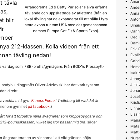
Aman
t tävla
Arrangörerna Ed & Betty Pariso är själva erfarna
Ande
as,
tävlande och uppskattade av atleterna (från en
Anna
lokal tävling har de expanderat till att hålla i fyra
t blir
Anton
stora expon runtom USA med det gemensamma
Binai
Mr
namnet Europa Get Fit & Sports Expo).
Carin
ember
Cecil
Damir
nya 212-klassen. Kolla videon från ett
Erik
innan tävling nedan!
Evali
Gabri
s vardag som IFBB-proffs/gymägare. Från BODYs Presspytt-
Homa
Isak 
Jenn
Jim I
bodybuildingproffs Oliver Adzievski har det varit tyst om
Joha
idan direkt.
Josef
t utveckla mitt gym
Fitness Force
i Trelleborg till vad det är
Krist
äs mer om gymmet
på facebook
.)
Linne
Lisa 
hårt för att förbättra mina svagheter som kroppsbyggare och
Maria
 212-poundsklassen, vilket jag tror passar mig bra
, säger
Mats
Matti
r är garanterat en av vinnarna i att viktgränsen höjts
Nura