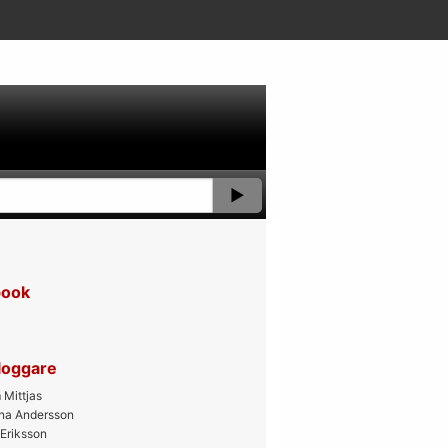
book
bloggare
Mittjas
ana Andersson
 Eriksson