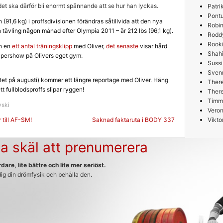
det ska därför bli enormt spännande att se hur han lyckas.
Patri
Pont
(91,6 kg) i proffsdivisionen förändras såtillvida att den nya
Robin
 tävling någon månad efter Olympia 2011 – är 212 lbs (96,1 kg).
Rodd
Rooki
in en
ett antal träningsklipp
med Oliver,
det senaste
visar hård
Shah
upershow på Olivers eget gym:
Sussi
Sven
tet på augusti) kommer ett längre reportage med Oliver. Häng
Ther
t fullblodsproffs slipar ryggen!
Ther
Timm
vski
Veron
g
 till AF-SM!
Saknad faktaruta i BODY 337
Vikto
a skäl att prenumerera
dare, lite bättre och lite mer seriöst.
 dig din drömfysik och behålla den.