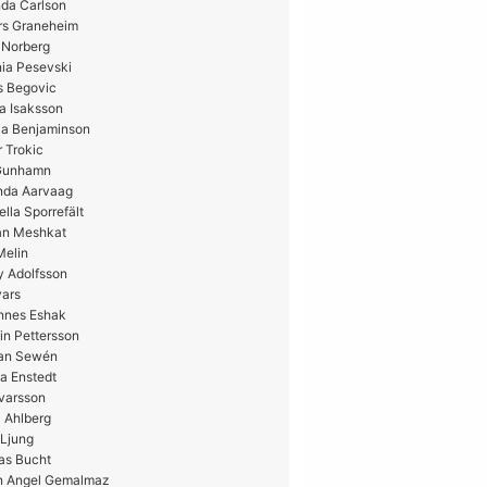
da Carlson
rs Graneheim
 Norberg
ia Pesevski
s Begovic
a Isaksson
ia Benjaminson
 Trokic
 Gunhamn
nda Aarvaag
ella Sporrefält
n Meshkat
Melin
y Adolfsson
vars
nnes Eshak
in Pettersson
ian Sewén
a Enstedt
Ivarsson
 Ahlberg
 Ljung
as Bucht
n Angel Gemalmaz