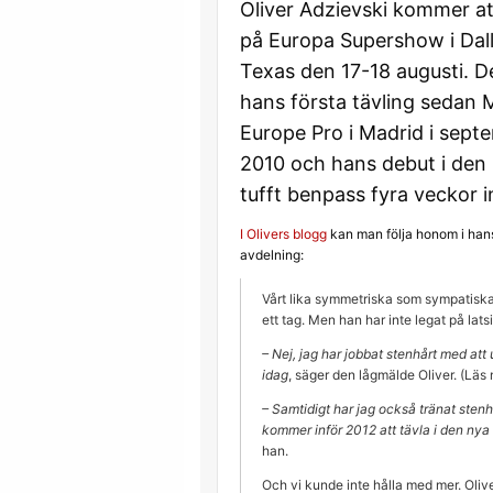
Oliver Adzievski kommer at
på Europa Supershow i Dall
Texas den 17-18 augusti. De
hans första tävling sedan 
Europe Pro i Madrid i sept
2010 och hans debut i den 
tufft benpass fyra veckor 
I Olivers blogg
kan man följa honom i han
avdelning:
Vårt lika symmetriska som sympatiska 
ett tag. Men han har inte legat på lats
– Nej, jag har jobbat stenhårt med at
idag
, säger den lågmälde Oliver. (L
– Samtidigt har jag också tränat sten
kommer inför 2012 att tävla i den nya
han.
Och vi kunde inte hålla med mer. Olive