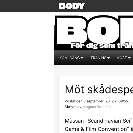
KOM IGÅNG
TRÄNING
KOST
Möt skådespe
Postat den 8 september, 2012 kl 09:55.
Skrivet av
Magnus Branzén
Mässan ”Scandinavian Scif-
Game & Film Convention” 