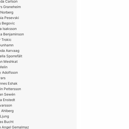
da Carlson
rs Graneheim
 Norberg
ia Pesevski
s Begovic
a Isaksson
ia Benjaminson
 Trokic
 Gunhamn
nda Aarvaag
ella Sporrefält
n Meshkat
Melin
y Adolfsson
vars
nnes Eshak
in Pettersson
ian Sewén
a Enstedt
Ivarsson
 Ahlberg
 Ljung
as Bucht
n Angel Gemalmaz