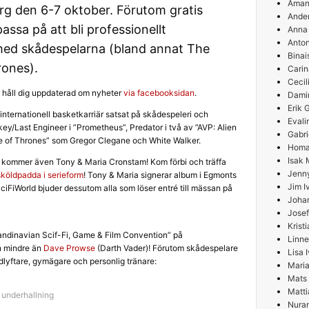
Aman
rg den 6-7 oktober. Förutom gratis
Ande
ssa på att bli professionellt
Anna
Anton
med skådespelarna (bland annat The
Binai
ones).
Carin
Cecil
håll dig uppdaterad om nyheter
via facebooksidan
.
Damir
Erik
 internationell basketkarriär satsat på skådespeleri och
Evali
key/
Last Engineer
i ”Prometheus”, Predator i två av ”AVP: Alien
Gabri
me of Thrones” som Gregor Clegane och White Walker.
Homa
Isak 
g kommer även Tony & Maria Cronstam! Kom förbi och träffa
Jenn
köldpadda i serieform
! Tony & Maria signerar album i Egmonts
Jim I
ciFiWorld bjuder dessutom alla som löser entré till mässan på
Joha
Josef
Krist
ndinavian Scif-Fi, Game & Film Convention” på
Linne
 mindre än
Dave Prowse
(Darth Vader)! Förutom skådespelare
Lisa 
lyftare, gymägare och personlig tränare:
Maria
Mats
Matti
,
underhallning
Nura