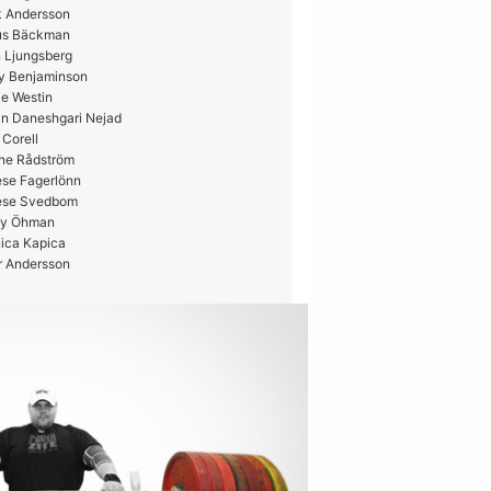
k Andersson
us Bäckman
 Ljungsberg
y Benjaminson
e Westin
in Daneshgari Nejad
 Corell
ne Rådström
ese Fagerlönn
ese Svedbom
y Öhman
ica Kapica
r Andersson