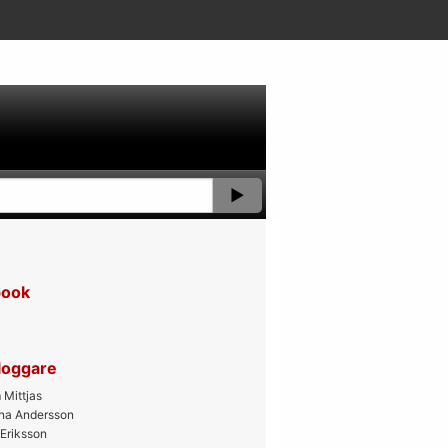
book
bloggare
Mittjas
ana Andersson
 Eriksson