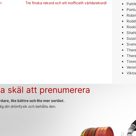
g
n
Tre finska rekord och ett inofficellt världsrekord!
Patri
Pont
Robin
Rodd
Rooki
Shah
Sussi
Sven
Ther
Ther
Timm
Veron
Vikto
a skäl att prenumerera
dare, lite bättre och lite mer seriöst.
 dig din drömfysik och behålla den.