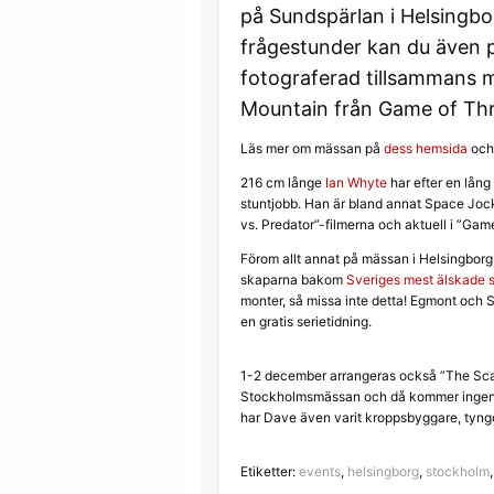
på Sundspärlan i Helsingbo
frågestunder kan du även pa
fotograferad tillsammans 
Mountain från Game of Thr
Läs mer om mässan på
dess hemsida
och 
216 cm långe
Ian Whyte
har efter en lång
stuntjobb. Han är bland annat Space Joc
vs. Predator”-filmerna och aktuell i ”Ga
Förom allt annat på mässan i Helsingbor
skaparna bakom
Sveriges mest älskade s
monter, så missa inte detta! Egmont och S
en gratis serietidning.
1-2 december arrangeras också ”The Sca
Stockholmsmässan och då kommer ingen
har Dave även varit kroppsbyggare, tyngd
Etiketter:
events
,
helsingborg
,
stockholm