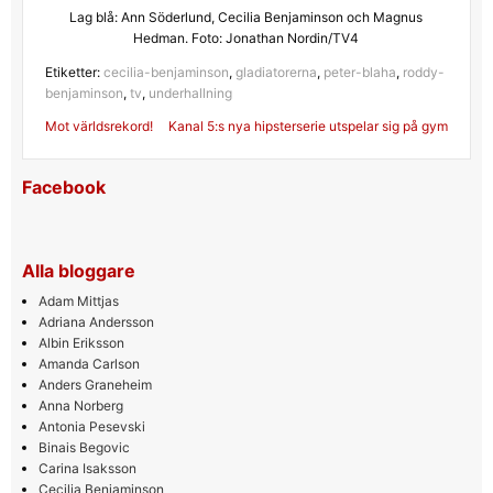
Lag blå: Ann Söderlund, Cecilia Benjaminson och Magnus
Hedman. Foto: Jonathan Nordin/TV4
Etiketter:
cecilia-benjaminson
,
gladiatorerna
,
peter-blaha
,
roddy-
benjaminson
,
tv
,
underhallning
Inläggsnavigering
Mot världsrekord!
Kanal 5:s nya hipsterserie utspelar sig på gym
Facebook
Alla bloggare
Adam Mittjas
Adriana Andersson
Albin Eriksson
Amanda Carlson
Anders Graneheim
Anna Norberg
Antonia Pesevski
Binais Begovic
Carina Isaksson
Cecilia Benjaminson