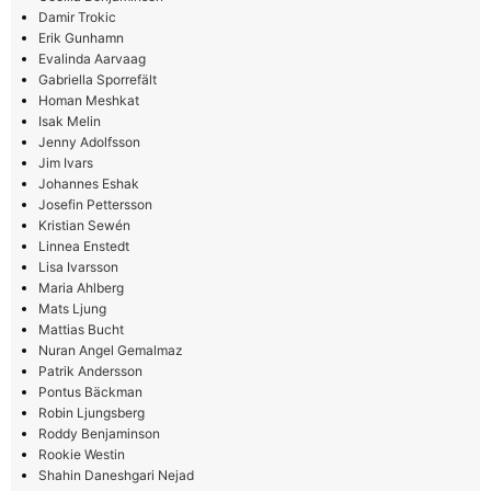
Damir Trokic
Erik Gunhamn
Evalinda Aarvaag
Gabriella Sporrefält
Homan Meshkat
Isak Melin
Jenny Adolfsson
Jim Ivars
Johannes Eshak
Josefin Pettersson
Kristian Sewén
Linnea Enstedt
Lisa Ivarsson
Maria Ahlberg
Mats Ljung
Mattias Bucht
Nuran Angel Gemalmaz
Patrik Andersson
Pontus Bäckman
Robin Ljungsberg
Roddy Benjaminson
Rookie Westin
Shahin Daneshgari Nejad