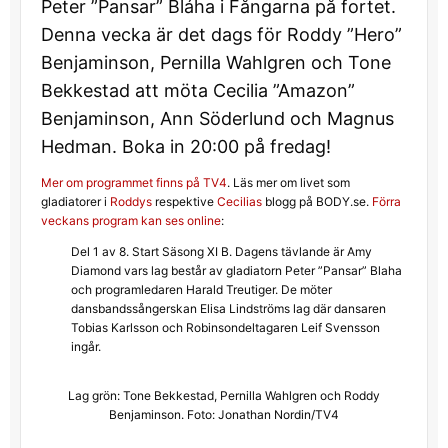
Peter ”Pansar” Bláha i Fångarna på fortet.
Denna vecka är det dags för Roddy ”Hero”
Benjaminson, Pernilla Wahlgren och Tone
Bekkestad att möta Cecilia ”Amazon”
Benjaminson, Ann Söderlund och Magnus
Hedman. Boka in 20:00 på fredag!
Mer om programmet finns på TV4
. Läs mer om livet som
gladiatorer i
Roddys
respektive
Cecilias
blogg på BODY.se.
Förra
veckans program kan ses online
:
Del 1 av 8. Start Säsong XI B. Dagens tävlande är Amy
Diamond vars lag består av gladiatorn Peter ”Pansar” Blaha
och programledaren Harald Treutiger. De möter
dansbandssångerskan Elisa Lindströms lag där dansaren
Tobias Karlsson och Robinsondeltagaren Leif Svensson
ingår.
Lag grön: Tone Bekkestad, Pernilla Wahlgren och Roddy
Benjaminson. Foto: Jonathan Nordin/TV4