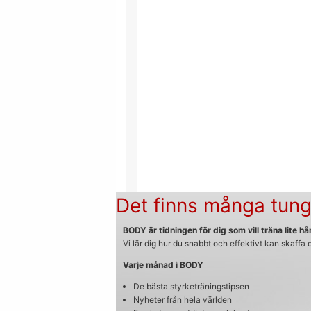
Det finns många tung
BODY är tidningen för dig som vill träna lite hår
Vi lär dig hur du snabbt och effektivt kan skaffa
Varje månad i BODY
De bästa styrketräningstipsen
Nyheter från hela världen