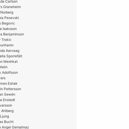
da Carlson
rs Graneheim
 Norberg
ia Pesevski
s Begovic
a Isaksson
ia Benjaminson
 Trokic
 Gunhamn
nda Aarvaag
ella Sporrefält
n Meshkat
Melin
y Adolfsson
vars
nnes Eshak
in Pettersson
ian Sewén
a Enstedt
Ivarsson
 Ahlberg
 Ljung
as Bucht
n Angel Gemalmaz