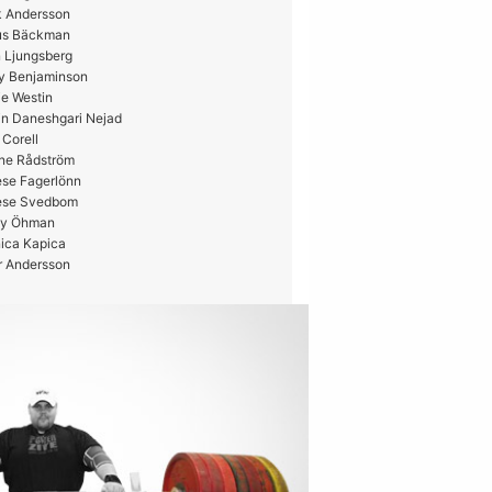
k Andersson
us Bäckman
 Ljungsberg
y Benjaminson
e Westin
in Daneshgari Nejad
 Corell
ne Rådström
ese Fagerlönn
ese Svedbom
y Öhman
ica Kapica
r Andersson