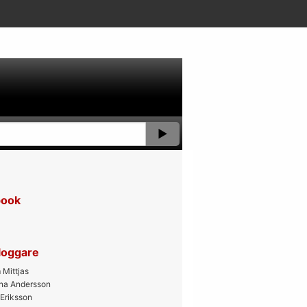
book
bloggare
Mittjas
ana Andersson
 Eriksson