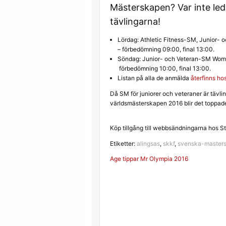
Mästerskapen? Var inte led
tävlingarna!
Lördag: Athletic Fitness-SM, Junior- 
– förbedömning 09:00, final 13:00.
Söndag: Junior- och Veteran-SM Women
förbedömning 10:00, final 13:00.
Listan på alla de anmälda
återfinns h
Då SM för juniorer och veteraner är tävl
världsmästerskapen 2016 blir det toppade 
Köp tillgång till webbsändningarna hos St
Etiketter:
alingsas
,
skkf
,
svenska-master
Inläggsnavigerin
Age tippar Mr Olympia 2016