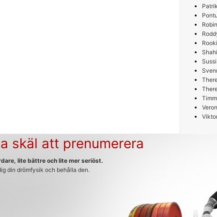
Patri
Pont
Robin
Rodd
Rooki
Shah
Sussi
Sven
Ther
Ther
Timm
Veron
Vikto
a skäl att prenumerera
dare, lite bättre och lite mer seriöst.
 dig din drömfysik och behålla den.