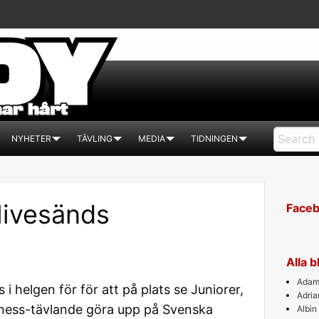
NYHETER
TÄVLING
MEDIA
TIDNINGEN
livesänds
Face
Alla 
Adam 
i helgen för för att på plats se Juniorer,
Adri
tness-tävlande göra upp på Svenska
Albin