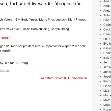
Aman
sen, förbundet livesänder återigen från
Ande
Anna
Anton
och Veteran-SM Bodyfitness, Men’s Physique och Bikini Fitness
Binai
Carin
’s Physique, Classic Bodybuilding, Bodybuilding –
Cecil
Damir
os SKKF
Erik
Evali
ingen där man bör prestera inför europamästerskapen 2017 och
Gabri
startfält.
Homa
Isak 
Jenn
ayLive för 99 kr/dag.
Jim I
skapen
Joha
Josef
g
Volontärer sökes till Luciapokalen
Krist
Linne
Lisa 
Maria
Mats
Matti
Nura