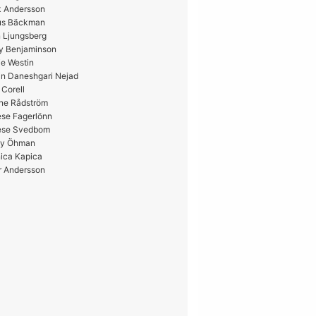
k Andersson
us Bäckman
 Ljungsberg
y Benjaminson
e Westin
in Daneshgari Nejad
 Corell
ne Rådström
ese Fagerlönn
ese Svedbom
y Öhman
ica Kapica
r Andersson