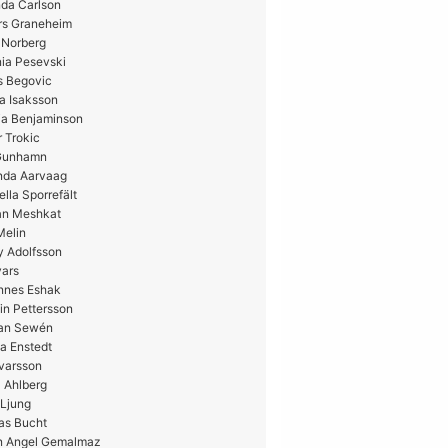
da Carlson
rs Graneheim
 Norberg
ia Pesevski
s Begovic
a Isaksson
ia Benjaminson
 Trokic
 Gunhamn
nda Aarvaag
ella Sporrefält
n Meshkat
Melin
y Adolfsson
vars
nnes Eshak
in Pettersson
ian Sewén
a Enstedt
Ivarsson
 Ahlberg
 Ljung
as Bucht
n Angel Gemalmaz