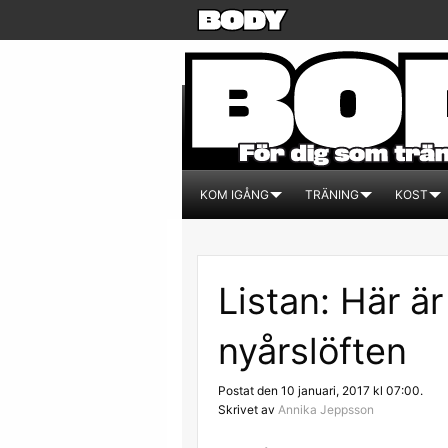
KOM IGÅNG
TRÄNING
KOST
Listan: Här ä
nyårslöften
Postat den 10 januari, 2017 kl 07:00.
Skrivet av
Annika Jeppsson