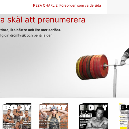
g
REZA CHARLIE: Förebilden som valde sida
a skäl att prenumerera
dare, lite bättre och lite mer seriöst.
 dig din drömfysik och behålla den.
n