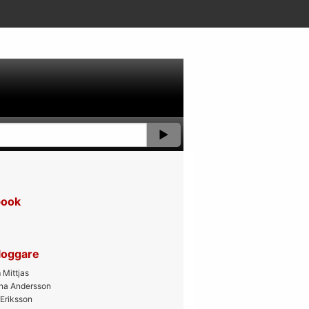
book
bloggare
Mittjas
ana Andersson
 Eriksson