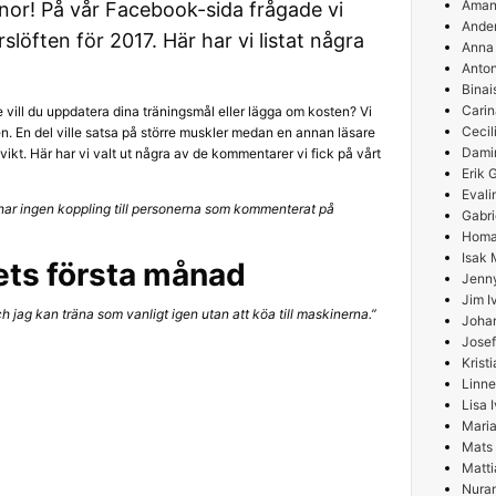
Aman
nor! På vår Facebook-sida frågade vi
Ande
löften för 2017. Här har vi listat några
Anna
Anton
Binai
Carin
 vill du uppdatera dina träningsmål eller lägga om kosten? Vi
Cecil
n. En del ville satsa på större muskler medan en annan läsare
Damir
 vikt. Här har vi valt ut några av de kommentarer vi fick på vårt
Erik
Evali
ch har ingen koppling till personerna som kommenterat på
Gabri
Homa
Isak 
ets första månad
Jenn
Jim I
ch jag kan träna som vanligt igen utan att köa till maskinerna.”
Joha
Josef
Krist
Linne
Lisa 
Maria
Mats
Matti
Nura