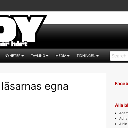
NYHETER
TÄVLING
MEDIA
TIDNINGEN
r läsarnas egna
Face
Alla 
Adam 
Adri
Albin