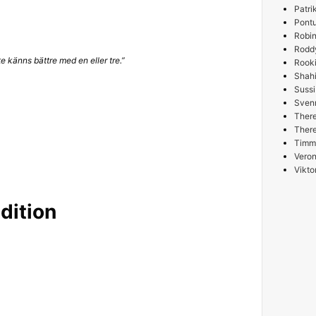
Patri
Pont
Robin
Rodd
te känns bättre med en eller tre.”
Rooki
Shah
Sussi
Sven
Ther
Ther
Timm
Veron
Vikto
dition