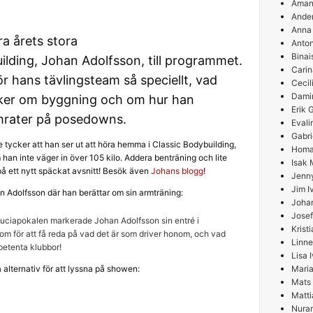
Aman
Ande
Anna
a årets stora
Anton
Binai
lding, Johan Adolfsson, till programmet.
Carin
r hans tävlingsteam så speciellt, vad
Cecil
Damir
cker om byggning och om hur han
Erik
mrater på posedowns.
Evali
Gabri
 tycker att han ser ut att höra hemma i Classic Bodybuilding,
Homa
 han inte väger in över 105 kilo. Addera benträning och lite
Isak 
på ett nytt späckat avsnitt! Besök även
Johans blogg
!
Jenn
Jim I
n Adolfsson där han berättar om sin armträning:
Joha
Josef
ciapokalen markerade Johan Adolfsson sin entré i
Krist
nom för att få reda på vad det är som driver honom, och vad
Linne
etenta klubbor!
Lisa 
a alternativ för att lyssna på showen:
Maria
Mats
Matti
Nura