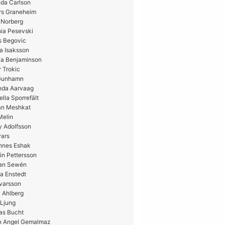
da Carlson
rs Graneheim
 Norberg
ia Pesevski
s Begovic
a Isaksson
ia Benjaminson
 Trokic
 Gunhamn
nda Aarvaag
ella Sporrefält
n Meshkat
Melin
y Adolfsson
vars
nnes Eshak
in Pettersson
ian Sewén
a Enstedt
Ivarsson
 Ahlberg
 Ljung
as Bucht
n Angel Gemalmaz