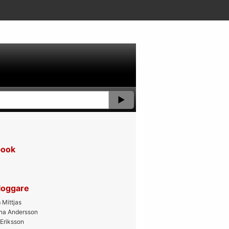
book
bloggare
Mittjas
ana Andersson
 Eriksson