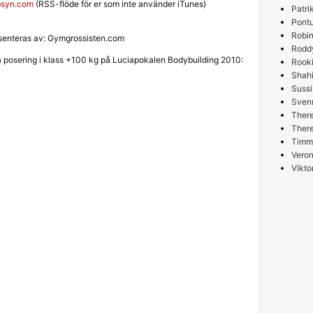
ibsyn.com
(RSS-flöde för er som inte använder iTunes)
Patri
Pont
Robin
enteras av: Gymgrossisten.com
Rodd
ia posering i klass +100 kg på Luciapokalen Bodybuilding 2010:
Rooki
Shah
Sussi
Sven
Ther
Ther
Timm
Veron
Vikto