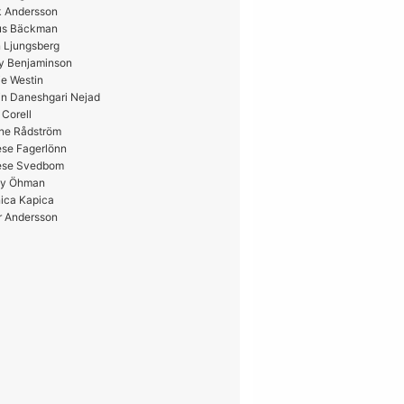
k Andersson
us Bäckman
 Ljungsberg
y Benjaminson
e Westin
in Daneshgari Nejad
 Corell
ne Rådström
ese Fagerlönn
ese Svedbom
y Öhman
ica Kapica
r Andersson