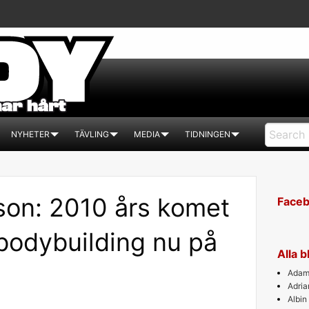
NYHETER
TÄVLING
MEDIA
TIDNINGEN
son: 2010 års komet
Face
bodybuilding nu på
Alla 
Adam 
Adri
Albin