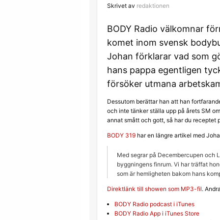
Skrivet av
redaktionen
BODY Radio välkomnar förr
komet inom svensk bodybui
Johan förklarar vad som gö
hans pappa egentligen ty
försöker utmana arbetska
Dessutom berättar han att han fortfarande
och inte tänker ställa upp på årets SM om
annat smått och gott, så har du receptet 
BODY 319
har en längre artikel med Joha
Med segrar på Decembercupen och Lu
byggningens finrum. Vi har träffat ho
som är hemligheten bakom hans komp
Direktlänk till showen som MP3-fil
. Andr
BODY Radio podcast i iTunes
BODY Radio App i iTunes Store