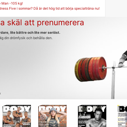
g
e Man -105 kg!
itness Five i sommar? Då är det hög tid att börja specialträna nu!
a skäl att prenumerera
dare, lite bättre och lite mer seriöst.
 dig din drömfysik och behålla den.
n