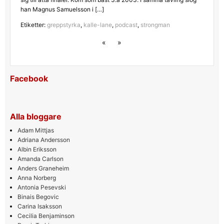
han Magnus Samuelsson i […]
Etiketter:
greppstyrka
,
kalle-lane
,
podcast
,
strongman
«
»
Facebook
Alla bloggare
Adam Mittjas
Adriana Andersson
Albin Eriksson
Amanda Carlson
Anders Graneheim
Anna Norberg
Antonia Pesevski
Binais Begovic
Carina Isaksson
Cecilia Benjaminson