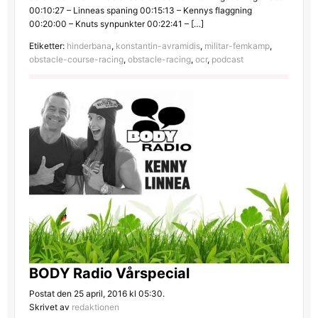
00:10:27 – Linneas spaning 00:15:13 – Kennys flaggning
00:20:00 – Knuts synpunkter 00:22:41 – […]
Etiketter:
hinderbana
,
konstantin-avramidis
,
militar-femkamp
,
obstacle-course-racing
,
obstacle-racing
,
ocr
,
podcast
BODY Radio Vårspecial
Postat den 25 april, 2016 kl 05:30.
Skrivet av
redaktionen