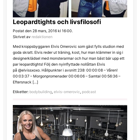
Leopardtights och livsfilosofi
Postat den 28 mars, 2016 kl 16:00.
Skrivet av
redaktionen
Med kroppsbyggaren Elvis Omerovic som gäst fylls studion med
goda skratt. Elvis reder ut träning, kost, hur man klämmer in sig i
designerklädsel med monsterarmar och hur man bäst bär upp ett
par leopardtights! Följ den nyinflyttade nollåttan Elvis
på @elvissxoxo. Hållpunkter i avsnitt 238: 00:00:08 – Våren!
00:03:37 – Morgonpromenader 00:06:06 – Samtal 00:56:36 –
Eftersnack […]
Etiketter:
bodybuilding
,
elvis-omerovic
,
podcast