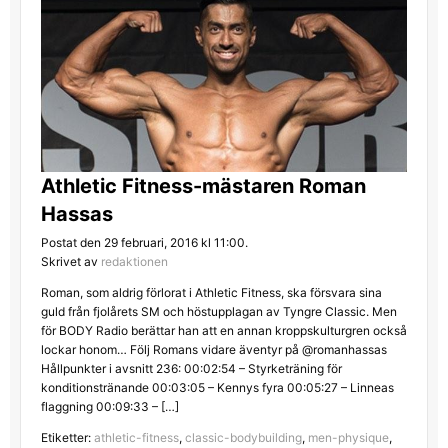
Athletic Fitness-mästaren Roman
Hassas
Postat den 29 februari, 2016 kl 11:00.
Skrivet av
redaktionen
Roman, som aldrig förlorat i Athletic Fitness, ska försvara sina
guld från fjolårets SM och höstupplagan av Tyngre Classic. Men
för BODY Radio berättar han att en annan kroppskulturgren också
lockar honom… Följ Romans vidare äventyr på @romanhassas
Hållpunkter i avsnitt 236: 00:02:54 – Styrketräning för
konditionstränande 00:03:05 – Kennys fyra 00:05:27 – Linneas
flaggning 00:09:33 – […]
Etiketter:
athletic-fitness
,
classic-bodybuilding
,
men-physique
,