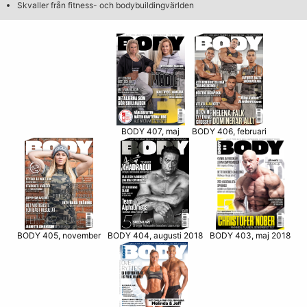
Skvaller från fitness- och bodybuildingvärlden
BODY 406, februari
BODY 407, maj
BODY 405, november
BODY 403, maj 2018
BODY 404, augusti 2018