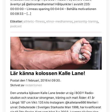
äventyr på @elinormedhammar! Hållpunkter i avsnitt 235:
00:00:00 – Linneas spaning 00:04:04 – Behålla motivationen
00:08:33 – […]
Etiketter:
athletic-fitness
,
elinor-medhammar
,
personlig-traning
,
podcast
Lär känna kolossen Kalle Lane!
Postat den 1 februari, 2016 kl 09:30.
Skrivet av
redaktionen
Den urstarka bjässen Kalle Lane breder ut sig i BODY Radio-
studion och snackar strongman, träning och mat! Ålder: 41 år
Längd: 187 cm Vikt: 135 kilo Instagram: @kallelane666 Meriter i
urval: Debuterade i Sveriges Starkaste Man 1998, har kvalificerat
sig till åtta finaler. Kom som bäst 3:a 2003. I samma tävling slog