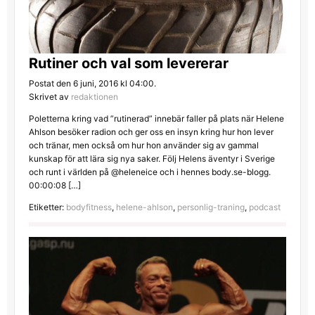
Rutiner och val som levererar
Postat den 6 juni, 2016 kl 04:00.
Skrivet av
redaktionen
Poletterna kring vad ”rutinerad” innebär faller på plats när Helene
Ahlson besöker radion och ger oss en insyn kring hur hon lever
och tränar, men också om hur hon använder sig av gammal
kunskap för att lära sig nya saker. Följ Helens äventyr i Sverige
och runt i världen på @heleneice och i hennes body.se-blogg.
00:00:08 […]
Etiketter:
bodyfitness
,
helene-ahlson
,
personlig-traning
,
podcast