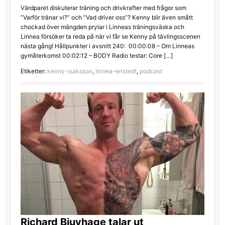
Värdparet diskuterar träning och drivkrafter med frågor som
”Varför tränar vi?” och ”Vad driver oss”? Kenny blir även smått
chockad över mängden prylar i Linneas träningsväska och
Linnea försöker ta reda på när vi får se Kenny på tävlingsscenen
nästa gång! Hållpunkter i avsnitt 240: 00:00:08 – Om Linneas
gymåterkomst 00:02:12 – BODY Radio testar: Core […]
Etiketter:
kenny-isaksson
,
linnea-enstedt
,
podcast
Richard Bjuvhage talar ut