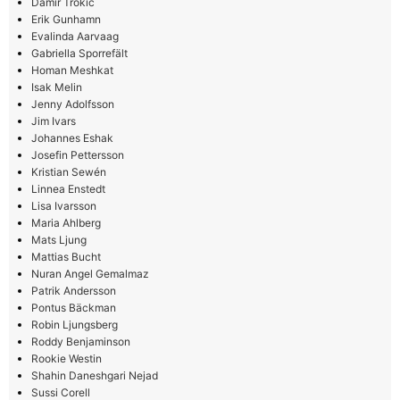
Damir Trokic
Erik Gunhamn
Evalinda Aarvaag
Gabriella Sporrefält
Homan Meshkat
Isak Melin
Jenny Adolfsson
Jim Ivars
Johannes Eshak
Josefin Pettersson
Kristian Sewén
Linnea Enstedt
Lisa Ivarsson
Maria Ahlberg
Mats Ljung
Mattias Bucht
Nuran Angel Gemalmaz
Patrik Andersson
Pontus Bäckman
Robin Ljungsberg
Roddy Benjaminson
Rookie Westin
Shahin Daneshgari Nejad
Sussi Corell