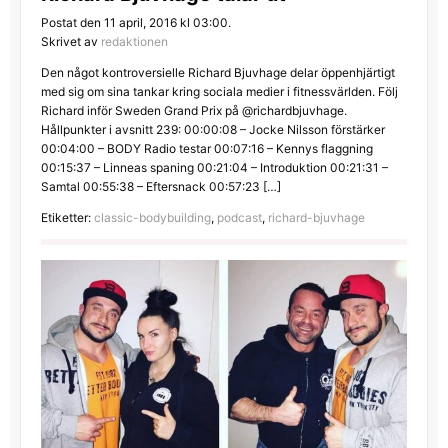
Postat den 11 april, 2016 kl 03:00.
Skrivet av
redaktionen
Den något kontroversielle Richard Bjuvhage delar öppenhjärtigt
med sig om sina tankar kring sociala medier i fitnessvärlden. Följ
Richard inför Sweden Grand Prix på @richardbjuvhage.
Hållpunkter i avsnitt 239: 00:00:08 – Jocke Nilsson förstärker
00:04:00 – BODY Radio testar 00:07:16 – Kennys flaggning
00:15:37 – Linneas spaning 00:21:04 – Introduktion 00:21:31 –
Samtal 00:55:38 – Eftersnack 00:57:23 […]
Etiketter:
classic-bodybuilding
,
podcast
,
richard-bjuvhage