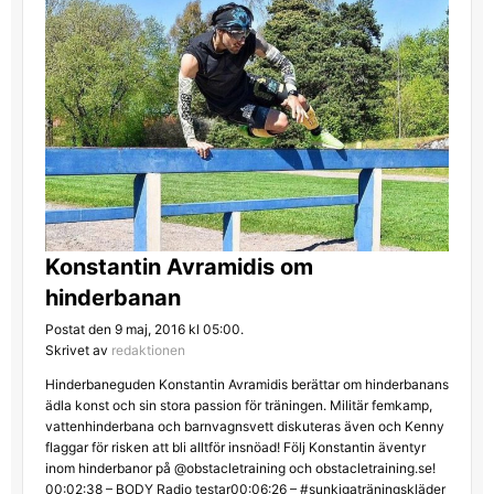
Konstantin Avramidis om
hinderbanan
Postat den 9 maj, 2016 kl 05:00.
Skrivet av
redaktionen
Hinderbaneguden Konstantin Avramidis berättar om hinderbanans
ädla konst och sin stora passion för träningen. Militär femkamp,
vattenhinderbana och barnvagnsvett diskuteras även och Kenny
flaggar för risken att bli alltför insnöad! Följ Konstantin äventyr
inom hinderbanor på @obstacletraining och obstacletraining.se!
00:02:38 – BODY Radio testar00:06:26 – #sunkigaträningskläder