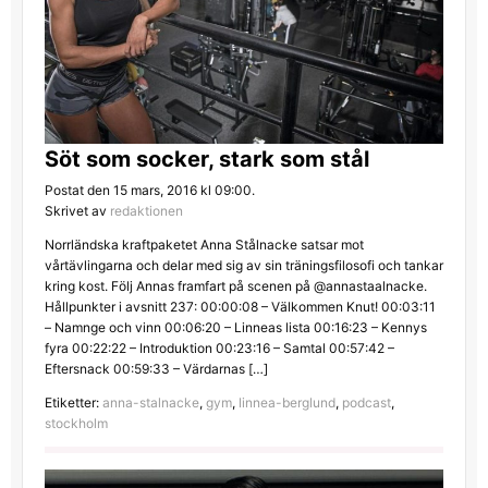
Söt som socker, stark som stål
Postat den 15 mars, 2016 kl 09:00.
Skrivet av
redaktionen
Norrländska kraftpaketet Anna Stålnacke satsar mot
vårtävlingarna och delar med sig av sin träningsfilosofi och tankar
kring kost. Följ Annas framfart på scenen på @annastaalnacke.
Hållpunkter i avsnitt 237: 00:00:08 – Välkommen Knut! 00:03:11
– Namnge och vinn 00:06:20 – Linneas lista 00:16:23 – Kennys
fyra 00:22:22 – Introduktion 00:23:16 – Samtal 00:57:42 –
Eftersnack 00:59:33 – Värdarnas […]
Etiketter:
anna-stalnacke
,
gym
,
linnea-berglund
,
podcast
,
stockholm