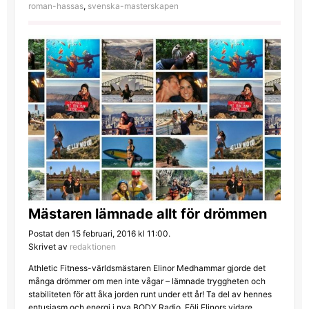
roman-hassas
,
svenska-masterskapen
Mästaren lämnade allt för drömmen
Postat den 15 februari, 2016 kl 11:00.
Skrivet av
redaktionen
Athletic Fitness-världsmästaren Elinor Medhammar gjorde det
många drömmer om men inte vågar – lämnade tryggheten och
stabiliteten för att åka jorden runt under ett år! Ta del av hennes
entusiasm och energi i nya BODY Radio. Följ Elinors vidare