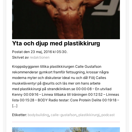
Yta och djup med plastikkirurg
Postat den 23 maj, 2016 kl 05:30.
Skrivet av
redaktionen
Kroppsbyggaren tillika plastikkirurgen Calle Gustafson
rekommenderar gymkort framför fettsugning, krossar några
moderna myter och diskuterar ideal nu och då! Följ Calles
muskeläventyr på @xurits och läs mer om hans arbete
med plastikkirurgi på strandkliniken.se 00:00:08 – En utvilad
Kenny 00:09:16 – Linnea tillbaka till träningen 00:12:52 – Linneas
lista 00:15:28 – BODY Radio testar: Core Protein Delite 00:19:18 –
[…]
Etiketter:
bodybuilding
,
calle-gustafson
,
plastikkirurgi
,
podcast