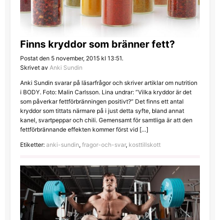
Finns kryddor som bränner fett?
Postat den 5 november, 2015 kl 13:51.
Skrivet av
Anki Sundin
Anki Sundin svarar på läsarfrågor och skriver artiklar om nutrition
i BODY. Foto: Malin Carlsson. Lina undrar: ”Vilka kryddor är det
som påverkar fettförbränningen positivt?” Det finns ett antal
kryddor som tittats närmare på i just detta syfte, bland annat
kanel, svartpeppar och chili. Gemensamt för samtliga är att den
fettförbrännande effekten kommer först vid […]
Etiketter:
anki-sundin
,
fragor-och-svar
,
kosttillskott