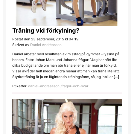
Träning vid förkylning?
Postat den 23 september, 2015 kl 04:19.
Skrivet av
Daniel Andréasson
Daniel arbetar med resultaten av misstag på gymmet – lyssna på
honom. Foto: Johan Marklund Johanna frågar: ”Jag har hört lite
olika bud gällande om man bör träna eller ej när man är förkyld.
Vissa avråder helt medan andra menar att man kan träna lite lätt.
Styrketräning är ju en lågintensiv träningsform, så jag inbillar […]
Etiketter:
daniel-andreasson
,
fragor-och-svar