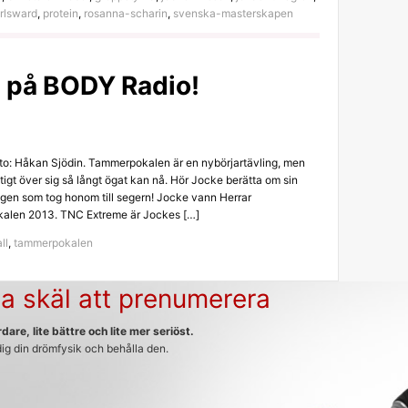
rlsward
,
protein
,
rosanna-scharin
,
svenska-masterskapen
 på BODY Radio!
oto: Håkan Sjödin. Tammerpokalen är en nybörjartävling, men
tigt över sig så långt ögat kan nå. Hör Jocke berätta om sin
ngen som tog honom till segern! Jocke vann Herrar
kalen 2013. TNC Extreme är Jockes […]
ll
,
tammerpokalen
a skäl att prenumerera
dare, lite bättre och lite mer seriöst.
 dig din drömfysik och behålla den.