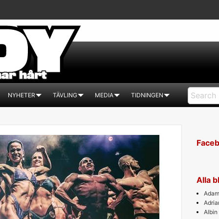
NYHETER
TÄVLING
MEDIA
TIDNINGEN
Face
Alla 
Adam 
Adri
Albin