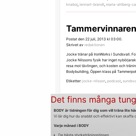
knaboj
,
lennart-brandt
,
maria-ahlberg-ca
Tammervinnaren
Postat den 22 juli, 2013 kl 03:00.
Skrivet av
redaktionen
Jocke tränar på IronWorks i Sundsvall. F
Jocke Nilssons fysik har inget nybörjarak
resa mot tävlingen, och kosten och träni
Bodybuilding, Öppen klass på Tammerpo
Etiketter:
jocke-nilsson
,
podcast
,
sundsva
Det finns många tung
BODY är tidningen för dig som vill träna lite hår
Vi lär dig hur du snabbt och effektivt kan skaffa
Varje månad i BODY
De bästa styrketräningstipsen