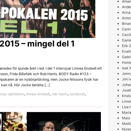
Aman
Ande
Anna
Anton
Binai
Carin
Cecil
Damir
015 – mingel del 1
Erik
Evali
Gabri
Homa
Isak 
des för sjunde året i rad. I del 1 intervjuar Linnea Enstedt ett
Jenn
lsson, Frida Bålefalk och Rob Harris. BODY Radio #133 –
Jim I
kalen är en nybörjartävling, men Jocke Nilssons fysik har
Joha
at kan nå. Hör Jocke berätta […]
Josef
nny-dahlstrom
,
linnea-enstedt
,
rob-harris
,
sundsvall
,
Krist
Linne
Lisa 
Maria
Mats
Matti
Nura