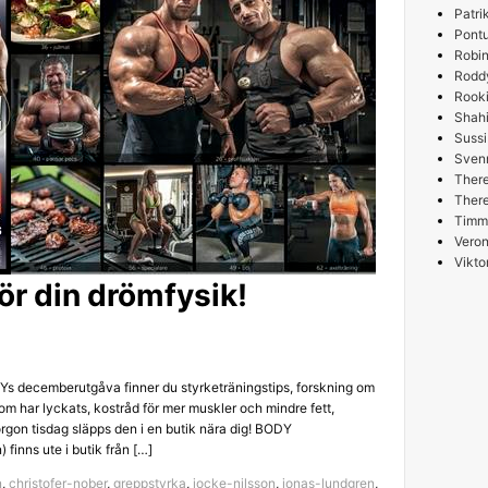
Patri
Pont
Robin
Rodd
Rooki
Shah
Sussi
Sven
Ther
Ther
Timm
Veron
Vikto
ör din drömfysik!
Ys decemberutgåva finner du styrketräningstips, forskning om
om har lyckats, kostråd för mer muskler och mindre fett,
orgon tisdag släpps den i en butik nära dig! BODY
inns ute i butik från […]
n
,
christofer-nober
,
greppstyrka
,
jocke-nilsson
,
jonas-lundgren
,