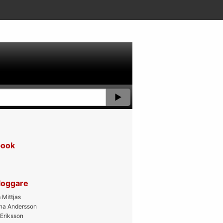
book
bloggare
Mittjas
ana Andersson
 Eriksson