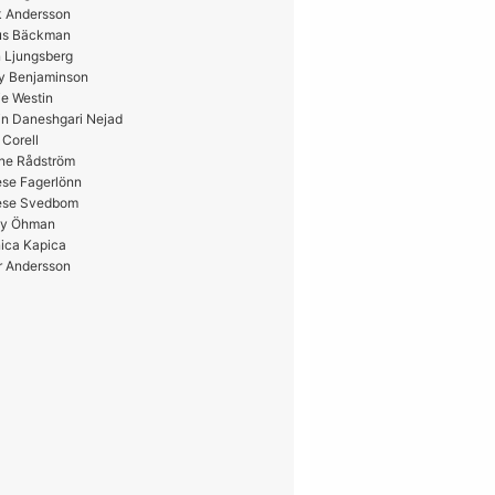
k Andersson
us Bäckman
 Ljungsberg
y Benjaminson
e Westin
in Daneshgari Nejad
 Corell
ne Rådström
ese Fagerlönn
ese Svedbom
y Öhman
ica Kapica
r Andersson