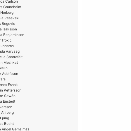
da Carlson
rs Graneheim
 Norberg
ia Pesevski
s Begovic
a Isaksson
ia Benjaminson
 Trokic
 Gunhamn
nda Aarvaag
ella Sporrefält
n Meshkat
Melin
y Adolfsson
vars
nnes Eshak
in Pettersson
ian Sewén
a Enstedt
Ivarsson
 Ahlberg
 Ljung
as Bucht
n Angel Gemalmaz