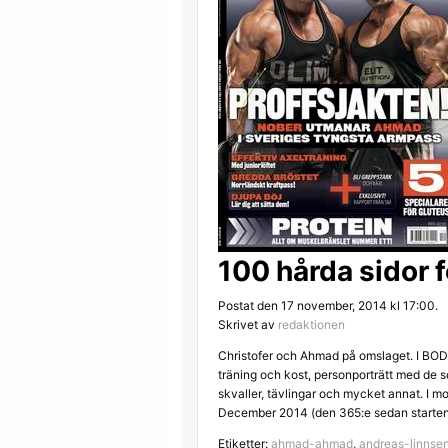
100 hårda sidor f
Postat den 17 november, 2014 kl 17:00.
Skrivet av
redaktionen
Christofer och Ahmad på omslaget. I BOD
träning och kost, personporträtt med de s
skvaller, tävlingar och mycket annat. I m
December 2014 (den 365:e sedan starten) f
Etiketter:
ahmad-ahmad
,
andreas-linnse