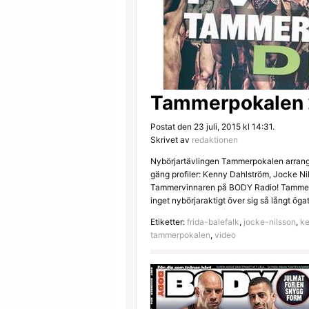
Tammerpokalen 2
Postat den 23 juli, 2015 kl 14:31.
Skrivet av
redaktionen
Nybörjartävlingen Tammerpokalen arrangera
gäng profiler: Kenny Dahlström, Jocke Ni
Tammervinnaren på BODY Radio! Tammerpo
inget nybörjaraktigt över sig så långt ög
Etiketter:
frida-balefalk
,
jocke-nilsson
,
ke
tammerpokalen
,
video