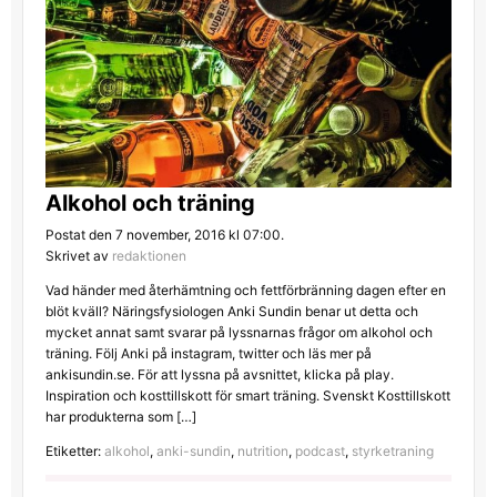
Alkohol och träning
Postat den 7 november, 2016 kl 07:00.
Skrivet av
redaktionen
Vad händer med återhämtning och fettförbränning dagen efter en
blöt kväll? Näringsfysiologen Anki Sundin benar ut detta och
mycket annat samt svarar på lyssnarnas frågor om alkohol och
träning. Följ Anki på instagram, twitter och läs mer på
ankisundin.se. För att lyssna på avsnittet, klicka på play.
Inspiration och kosttillskott för smart träning. Svenskt Kosttillskott
har produkterna som […]
Etiketter:
alkohol
,
anki-sundin
,
nutrition
,
podcast
,
styrketraning