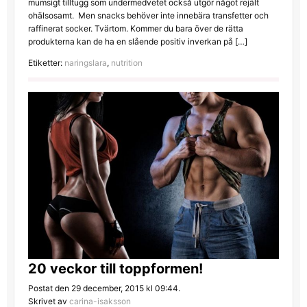
mumsigt tilltugg som undermedvetet också utgör något rejält
ohälsosamt. Men snacks behöver inte innebära transfetter och
raffinerat socker. Tvärtom. Kommer du bara över de rätta
produkterna kan de ha en slående positiv inverkan på […]
Etiketter:
naringslara
,
nutrition
20 veckor till toppformen!
Postat den 29 december, 2015 kl 09:44.
Skrivet av
carina-isaksson