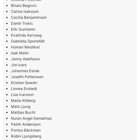
Binais Begovic
Carina Isaksson
Cecilia Benjaminson
Damir Trokic
Erik Gunhamn
Evalinda Aarvaag
Gabriella Sporrefält
Homan Meshkat
Isak Melin
Jenny Adolfsson
Jim Ivars
Johannes Eshak
Josefin Pettersson
Kristian Sewén
Linnea Enstedt
Lisa Ivarsson
Maria Ahlberg
Mats Ljung
Mattias Bucht
Nuran Angel Gemalmaz
Patrik Andersson
Pontus Bäckman
Robin Ljungsberg