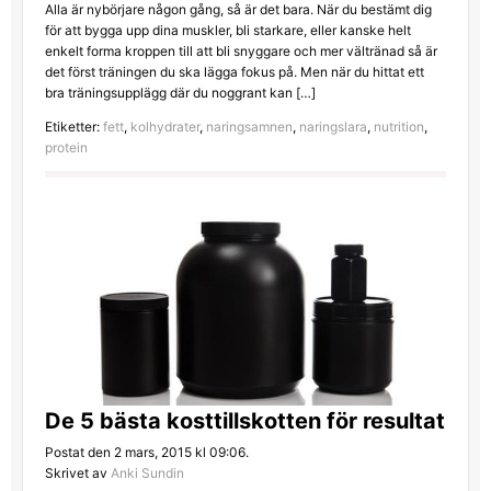
Alla är nybörjare någon gång, så är det bara. När du bestämt dig
för att bygga upp dina muskler, bli starkare, eller kanske helt
enkelt forma kroppen till att bli snyggare och mer vältränad så är
det först träningen du ska lägga fokus på. Men när du hittat ett
bra träningsupplägg där du noggrant kan […]
Etiketter:
fett
,
kolhydrater
,
naringsamnen
,
naringslara
,
nutrition
,
protein
De 5 bästa kosttillskotten för resultat
Postat den 2 mars, 2015 kl 09:06.
Skrivet av
Anki Sundin