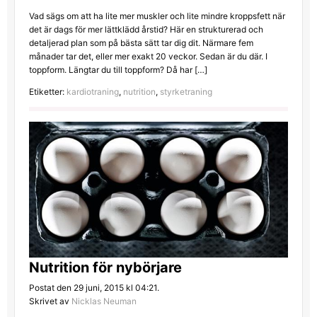
Vad sägs om att ha lite mer muskler och lite mindre kroppsfett när
det är dags för mer lättklädd årstid? Här en strukturerad och
detaljerad plan som på bästa sätt tar dig dit. Närmare fem
månader tar det, eller mer exakt 20 veckor. Sedan är du där. I
toppform. Längtar du till toppform? Då har […]
Etiketter:
kardiotraning
,
nutrition
,
styrketraning
Nutrition för nybörjare
Postat den 29 juni, 2015 kl 04:21.
Skrivet av
Nicklas Neuman