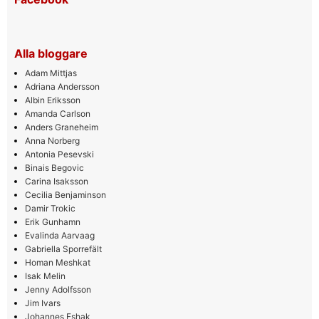
Alla bloggare
Adam Mittjas
Adriana Andersson
Albin Eriksson
Amanda Carlson
Anders Graneheim
Anna Norberg
Antonia Pesevski
Binais Begovic
Carina Isaksson
Cecilia Benjaminson
Damir Trokic
Erik Gunhamn
Evalinda Aarvaag
Gabriella Sporrefält
Homan Meshkat
Isak Melin
Jenny Adolfsson
Jim Ivars
Johannes Eshak