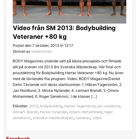
Video från SM 2013: Bodybuilding
Veteraner +80 kg
Postat den 7 oktober, 2013 kl 12:17.
Skrivet av
redaktionen
BODY Magazines utsände satt på bästa pressplats och filmade
allt på scenen vid 2013 års Svenska Mästerskap. Här final och
prisutdelning för Bodybuilding Herrar Veteraner +80 kg. Nu även
med de tävlandes fria program. Video: BODY Magazine/Daniel
Dehn Tävlande och deras startnummer: 1. Håkan Fagerström, 2.
Jan Nordlund, 3. Micke Nylander, 4. Lennart Brandt, 5. Omoro
Mohammed, 6. Roger Senekovic. I de klasser […]
Etiketter:
2013
,
bodybuilding
,
hakan-fagerstrom
,
jan-nordlund
,
lennart-brandt
,
micke-nylander
,
omoro-mohammed
,
roger-
senekovic
,
svenska-masterskapen
,
vasteras
,
video
Facebook