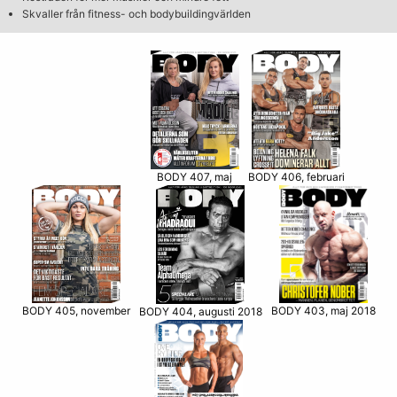
Skvaller från fitness- och bodybuildingvärlden
BODY 406, februari
BODY 407, maj
BODY 405, november
BODY 403, maj 2018
BODY 404, augusti 2018