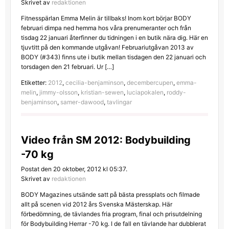
Skrivet av
redaktionen
Fitnesspärlan Emma Melin är tillbaks! Inom kort börjar BODY
februari dimpa ned hemma hos våra prenumeranter och från
tisdag 22 januari återfinner du tidningen i en butik nära dig. Här en
tjuvtitt på den kommande utgåvan! Februariutgåvan 2013 av
BODY (#343) finns ute i butik mellan tisdagen den 22 januari och
torsdagen den 21 februari. Ur […]
Etiketter:
2012
,
cecilia-benjaminson
,
decembercupen
,
emma-
melin
,
jimmy-olsson
,
kristian-sewen
,
luciapokalen
,
roddy-
benjaminson
,
samer-dawood
,
tavlingar
Video från SM 2012: Bodybuilding
-70 kg
Postat den 20 oktober, 2012 kl 05:37.
Skrivet av
redaktionen
BODY Magazines utsände satt på bästa pressplats och filmade
allt på scenen vid 2012 års Svenska Mästerskap. Här
förbedömning, de tävlandes fria program, final och prisutdelning
för Bodybuilding Herrar -70 kg. I de fall en tävlande har dubblerat