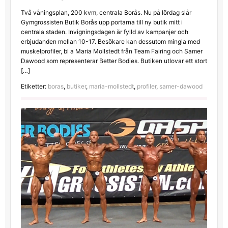
Två våningsplan, 200 kvm, centrala Borås. Nu på lördag slår
Gymgrossisten Butik Borås upp portarna till ny butik mitt i
centrala staden. Invigningsdagen är fylld av kampanjer och
erbjudanden mellan 10-17. Besökare kan dessutom mingla med
muskelprofiler, bl a Maria Mollstedt från Team Fairing och Samer
Dawood som representerar Better Bodies. Butiken utlovar ett stort
[…]
Etiketter:
boras
,
butiker
,
maria-mollstedt
,
profiler
,
samer-dawood