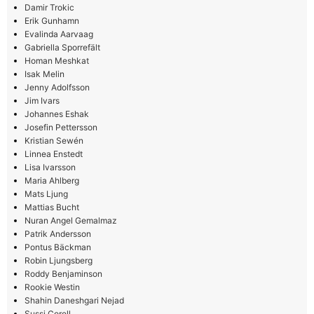
Damir Trokic
Erik Gunhamn
Evalinda Aarvaag
Gabriella Sporrefält
Homan Meshkat
Isak Melin
Jenny Adolfsson
Jim Ivars
Johannes Eshak
Josefin Pettersson
Kristian Sewén
Linnea Enstedt
Lisa Ivarsson
Maria Ahlberg
Mats Ljung
Mattias Bucht
Nuran Angel Gemalmaz
Patrik Andersson
Pontus Bäckman
Robin Ljungsberg
Roddy Benjaminson
Rookie Westin
Shahin Daneshgari Nejad
Sussi Corell