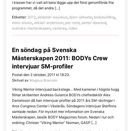
i klasser har vi valt att bara lägga upp det först genomförda fria
programmet, då det andra […]
Etiketter:
2012
,
abdallah-baydoun
,
bjorn-jaltsater
,
bodybuilding
,
mats-olsson
,
mikael-andersson
,
per-nord
,
samer-dawood
,
svenska-masterskapen
,
vasteras
,
video
En söndag på Svenska
Mästerskapen 2011: BODYs Crew
intervjuar SM-profiler
Postat den 2 oktober, 2011 kl 19:23.
Skrivet av
Magnus Branzén
Viking Warrior intervjuad backstage… Med kameran i högsta hugg
filmar skribenten Andreas Guiance BODYs chefredaktör Alex
Danielsson då han intervjuar profiler på 2011 års SM-tävlingar i
Aros Congress Center i Västerås. Söndagens intervjuer återfinns
samlade nedan. För mycket mer information om Svenska
Mästerskapen, besök BODY Magazines forum. Nedan i tur och
ordning: Christer ”Viking Warrior” Norman, GASP […]