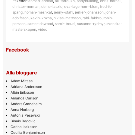
Etiketter:
ahmad-ahmad
,
ali-farroukh
,
bodybuilding
,
chris-harnell
,
christer-norman
,
deme-laszlo
,
eva-lagerhorn-blom
,
fredrik-
spang
,
homan-meshkat
,
jenny-stahl
,
jerker-johansson
,
johan-
adolfsson
,
kevin-koxha
,
niklas-mattsson
,
rabi-fakhro
,
robin-
persson
,
samer-dawood
,
samir-troudi
,
susanne-rydmyr
,
svenska-
masterskapen
,
video
Facebook
Alla bloggare
Adam Mittjas
Adriana Andersson
Albin Eriksson
Amanda Carlson
Anders Graneheim
Anna Norberg
Antonia Pesevski
Binais Begovic
Carina Isaksson
Cecilia Benjaminson