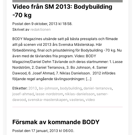
Video från SM 2013: Bodybuilding
-70 kg
Postat den 9 oktober, 2013 kl 18:58.
Skrivet av
redaktionen
BODY Magazines utsände satt på bästa pressplats och filmade
allt på scenen vid 2013 års Svenska Mästerskap. Här
förbedömning, final och prisutdelning för Bodybuilding -70 kg. Nu
även med de tävlandes fria program. Video: BODY
Magazine/Daniel Dehn Tävlande och deras startnummer: 1. Lasse
Nordström, 2. Daniel Terranova, 3. Bo Johnson, 4. Samer
Dawood, 6. Josef Ahmad, 7. Niklas Danielsson. 2012 infördes
följande regel angående tävlingsordningen: […]
Etiketter:
2013
,
bo-johnson
,
bodybuilding
,
daniel-terranova
,
josef-ahmad
,
lasse-nordstrom
,
niklas-danielsson
,
samer-
dawood
,
svenska-masterskapen
,
vasteras
,
video
Försmak av kommande BODY
Postat den 17 januari, 2013 kl 06:00.