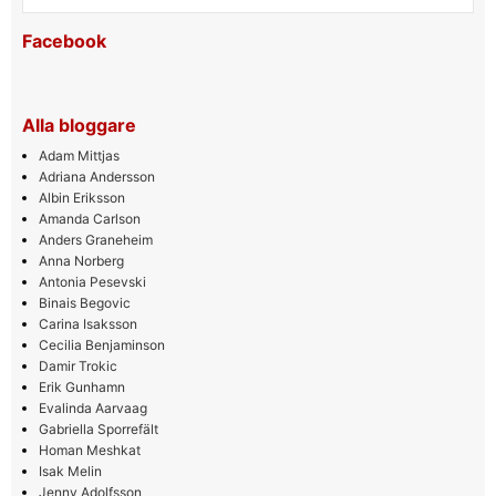
Facebook
Alla bloggare
Adam Mittjas
Adriana Andersson
Albin Eriksson
Amanda Carlson
Anders Graneheim
Anna Norberg
Antonia Pesevski
Binais Begovic
Carina Isaksson
Cecilia Benjaminson
Damir Trokic
Erik Gunhamn
Evalinda Aarvaag
Gabriella Sporrefält
Homan Meshkat
Isak Melin
Jenny Adolfsson