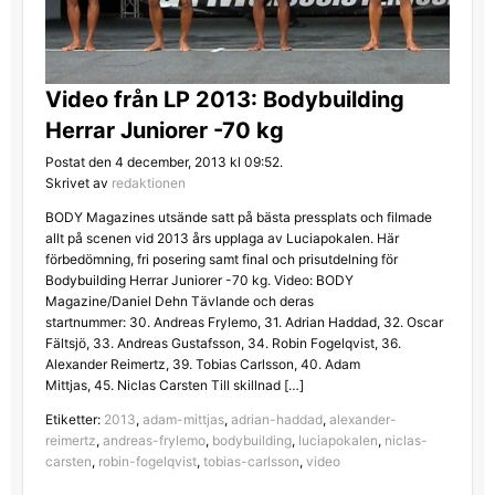
Video från LP 2013: Bodybuilding
Herrar Juniorer -70 kg
Postat den 4 december, 2013 kl 09:52.
Skrivet av
redaktionen
BODY Magazines utsände satt på bästa pressplats och filmade
allt på scenen vid 2013 års upplaga av Luciapokalen. Här
förbedömning, fri posering samt final och prisutdelning för
Bodybuilding Herrar Juniorer -70 kg. Video: BODY
Magazine/Daniel Dehn Tävlande och deras
startnummer: 30. Andreas Frylemo, 31. Adrian Haddad, 32. Oscar
Fältsjö, 33. Andreas Gustafsson, 34. Robin Fogelqvist, 36.
Alexander Reimertz, 39. Tobias Carlsson, 40. Adam
Mittjas, 45. Niclas Carsten Till skillnad […]
Etiketter:
2013
,
adam-mittjas
,
adrian-haddad
,
alexander-
reimertz
,
andreas-frylemo
,
bodybuilding
,
luciapokalen
,
niclas-
carsten
,
robin-fogelqvist
,
tobias-carlsson
,
video