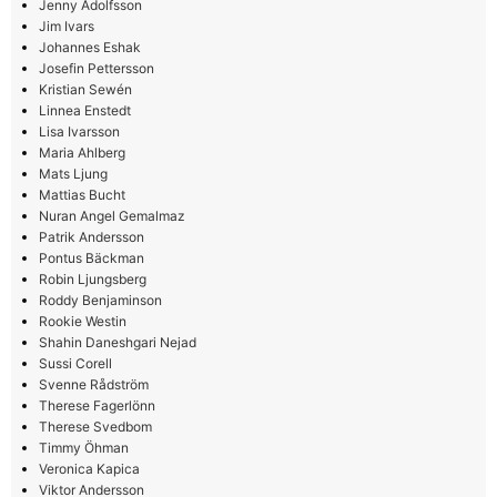
Jenny Adolfsson
Jim Ivars
Johannes Eshak
Josefin Pettersson
Kristian Sewén
Linnea Enstedt
Lisa Ivarsson
Maria Ahlberg
Mats Ljung
Mattias Bucht
Nuran Angel Gemalmaz
Patrik Andersson
Pontus Bäckman
Robin Ljungsberg
Roddy Benjaminson
Rookie Westin
Shahin Daneshgari Nejad
Sussi Corell
Svenne Rådström
Therese Fagerlönn
Therese Svedbom
Timmy Öhman
Veronica Kapica
Viktor Andersson