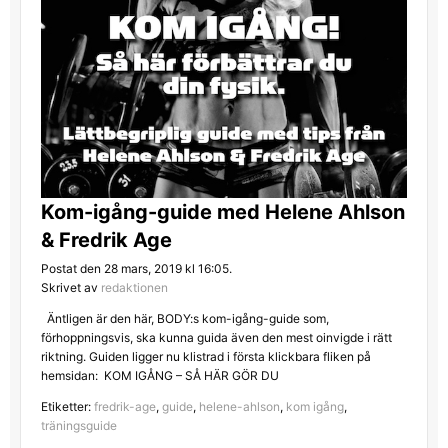
Kom-igång-guide med Helene Ahlson
& Fredrik Age
Postat den 28 mars, 2019 kl 16:05.
Skrivet av
redaktionen
Äntligen är den här, BODY:s kom-igång-guide som,
förhoppningsvis, ska kunna guida även den mest oinvigde i rätt
riktning. Guiden ligger nu klistrad i första klickbara fliken på
hemsidan: KOM IGÅNG – SÅ HÄR GÖR DU
Etiketter:
fredrik-age
,
guide
,
helene-ahlson
,
kom igång
,
träningsguide