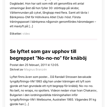
Dagbladet. Hon har satt som mål att genomföra ett antal
utmaningar året då hon fyller 30: störtlopp på skidor,
Vätternrundan på cykel, långlopp med flera. Samt att tävla i
Bänkpress-DM för Höllvikens Atlet Club i höst. Första
träningspasset i bänkpress någonsin genomfördes häromdagen –
ett maxlyft på […]
Etiketter:
video
Se lyftet som gav upphov till
begreppet ”No-no-no” för knäböj
Postat den 25 februari, 2011 kl 12:05.
Skrivet av
Magnus Branzén
Lyftet finns även som poster… Då Randall Strossen bevakade
tyngdlyftnings-VM 1993 såg han under träningen ett lyft som
gjorde att han grundade ett nytt begrepp för knäböj: No-no-no.
No belt, no wraps, no spotters. Videon nedan visar Ivan Chakarov,
Bulgarien i den iordningsställda träningshallen inför
tyngdlyftnings-VM i Melbourne, Australien 1993. Vägandes 91 kg
gjorde han […]