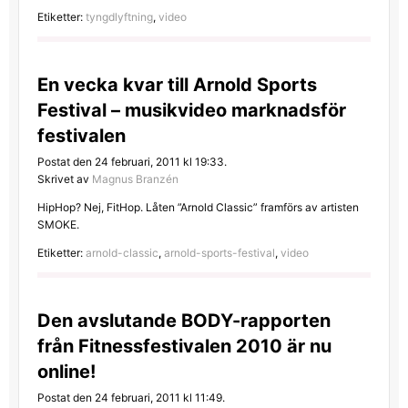
Etiketter:
tyngdlyftning
,
video
En vecka kvar till Arnold Sports
Festival – musikvideo marknadsför
festivalen
Postat den 24 februari, 2011 kl 19:33.
Skrivet av
Magnus Branzén
HipHop? Nej, FitHop. Låten ”Arnold Classic” framförs av artisten
SMOKE.
Etiketter:
arnold-classic
,
arnold-sports-festival
,
video
Den avslutande BODY-rapporten
från Fitnessfestivalen 2010 är nu
online!
Postat den 24 februari, 2011 kl 11:49.