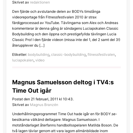
Skrivet av
redaktionen
Den fjärde och avslutande delen av BODYs timslånga
videoreportage från Fitnessfestivalen 2010 är strax
färdigprocessad av YouTube. Tävlingarna som Alex och Andreas
kommenterar är denna gång är söndagens Luciapokalen Classic
Bodybuilding och den öppna och prestigefyllda tävlingen Lucia
Classic Pro! I den fjärde videon (missa inte del 1, del 2 samt del 3!)
återupplever du […]
Etiketter:
bodybuilding
,
classic-bodybuilding
,
fitnessfestivalen
,
luciapokalen
,
video
Magnus Samuelsson deltog i TV4:s
Time Out igår
Postat den 21 februari, 2011 kl 10:43.
Skrivet av
Magnus Branzén
Underhållningsprogrammet Time Out hade igår en för BODY.se-
besökarna välkänd deltagare: Magnus Samuelsson. I
motståndarlaget återfanns handbollsspelaren Matilda Boson. De
två lagen tävlar genom att vara lagom allmänbildade inom