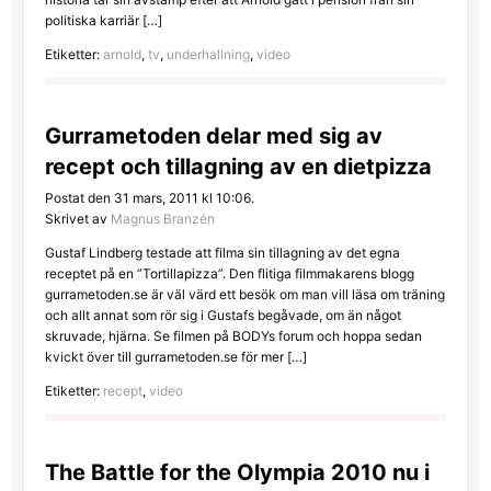
politiska karriär […]
Etiketter:
arnold
,
tv
,
underhallning
,
video
Gurrametoden delar med sig av
recept och tillagning av en dietpizza
Postat den 31 mars, 2011 kl 10:06.
Skrivet av
Magnus Branzén
Gustaf Lindberg testade att filma sin tillagning av det egna
receptet på en ”Tortillapizza”. Den flitiga filmmakarens blogg
gurrametoden.se är väl värd ett besök om man vill läsa om träning
och allt annat som rör sig i Gustafs begåvade, om än något
skruvade, hjärna. Se filmen på BODYs forum och hoppa sedan
kvickt över till gurrametoden.se för mer […]
Etiketter:
recept
,
video
The Battle for the Olympia 2010 nu i