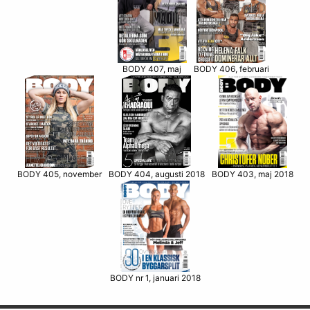
BODY 406, februari
BODY 407, maj
BODY 405, november
BODY 403, maj 2018
BODY 404, augusti 2018
BODY nr 1, januari 2018