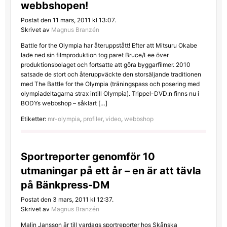
webbshopen!
Postat den 11 mars, 2011 kl 13:07.
Skrivet av
Magnus Branzén
Battle for the Olympia har återuppstått! Efter att Mitsuru Okabe
lade ned sin filmproduktion tog paret Bruce/Lee över
produktionsbolaget och fortsatte att göra byggarfilmer. 2010
satsade de stort och återuppväckte den storsäljande traditionen
med The Battle for the Olympia (träningspass och posering med
olympiadeltagarna strax intill Olympia). Trippel-DVD:n finns nu i
BODYs webbshop – såklart […]
Etiketter:
mr-olympia
,
profiler
,
video
,
webbshop
Sportreporter genomför 10
utmaningar på ett år – en är att tävla
på Bänkpress-DM
Postat den 3 mars, 2011 kl 12:37.
Skrivet av
Magnus Branzén
Malin Jansson är till vardags sportreporter hos Skånska