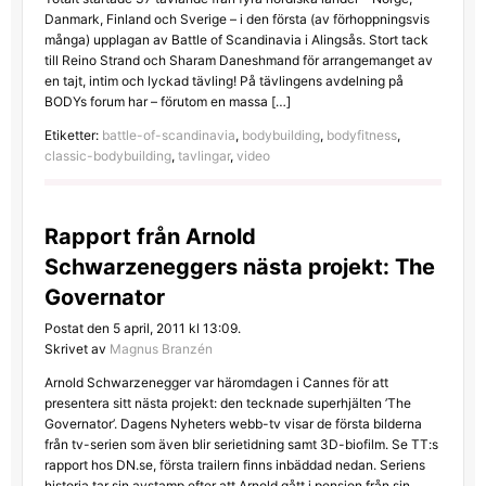
Danmark, Finland och Sverige – i den första (av förhoppningsvis
många) upplagan av Battle of Scandinavia i Alingsås. Stort tack
till Reino Strand och Sharam Daneshmand för arrangemanget av
en tajt, intim och lyckad tävling! På tävlingens avdelning på
BODYs forum har – förutom en massa […]
Etiketter:
battle-of-scandinavia
,
bodybuilding
,
bodyfitness
,
classic-bodybuilding
,
tavlingar
,
video
Rapport från Arnold
Schwarzeneggers nästa projekt: The
Governator
Postat den 5 april, 2011 kl 13:09.
Skrivet av
Magnus Branzén
Arnold Schwarzenegger var häromdagen i Cannes för att
presentera sitt nästa projekt: den tecknade superhjälten ’The
Governator’. Dagens Nyheters webb-tv visar de första bilderna
från tv-serien som även blir serietidning samt 3D-biofilm. Se TT:s
rapport hos DN.se, första trailern finns inbäddad nedan. Seriens
historia tar sin avstamp efter att Arnold gått i pension från sin