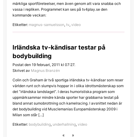
märkliga sportföreteelser, men även genom att vara snabba och
vassa i repliken. Programmet kan ses på tv4play.se den
kommande veckan:
Etiketter:
magnus-samuelsson
,
tv
,
video
Irländska tv-kändisar testar på
bodybuilding
Postat den 19 februari, 2011 kl 07:27.
Skrivet av
Magnus Branzén
Colin och Graham är två sportiga irländska tv-kändisar som reser
världen runt och slumpvis hoppar in i olika idrottsmästerskap som
det ”irländska landslaget”. I deras humoristiska program som
uppmärksammar mindre kända sporter har grabbarna testat på
bland annat sumobrottning och kamelracing. I avsnittet nedan är
det bodybuilding vid Musclemanias Europamästerskap 2009 i
Milan som står […]
Etiketter:
bodybuilding
,
underhallning
,
video
«
»