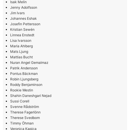
Isak Melin
Jenny Adolfsson
Jim Ivars
Johannes Eshak
Josefin Pettersson
Kristian Sewén
Linnea Enstedt
Lisa Ivarsson
Maria Ahlberg
Mats Ljung
Mattias Bucht
Nuran Angel Gemalmaz
Patrik Andersson
Pontus Bäckman
Robin Ljungsberg
Roddy Benjaminson
Rookie Westin
Shahin Daneshgari Nejad
Sussi Corell
Svenne Rådström
Therese Fagerlönn
Therese Svedbom
Timmy Öhman
Veronica Kapica