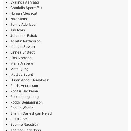
Evalinda Aarvaag
Gabriella Sporrefält
Homan Meshkat
Isak Melin
Jenny Adolfsson
Jim Ivars
Johannes Eshak
Josefin Pettersson
Kristian Sewén
Linnea Enstedt
Lisa Ivarsson
Maria Ahlberg
Mats Ljung
Mattias Bucht
Nuran Angel Gemalmaz
Patrik Andersson
Pontus Bäckman
Robin Ljungsberg
Roddy Benjaminson
Rookie Westin
Shahin Daneshgari Nejad
Sussi Corell
Svenne Rådström
Therese Fagerlönn