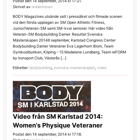
Postat den 14 september, 2014 kl 17:21.
Skrivet av
redaktionen
BODY Magazines utsände satt i pressdiket och filmade scenen
vid den första upplagan av SM Open Athletic Fitness,
Junior/Veteran-SM samt SM-kval seniorer. Här video från
Veteran-SM Bodybuilding Damer. Resultat Svenska
Mästerskapen 20146 september, Karlstad Congress Center
Bodybuilding Damer Veteraner Eva Lagerhorn Blom, Team
Gymkostbutiken, Köping – 15 Madelene Lundberg, Team reFORM
by Ironsport Club, Västerås […]
Etiketter:
bodybuilding
,
svenska-masterskapen
,
video
Video från SM Karlstad 2014:
Women’s Physique Veteraner
Postat den 14 september, 2014 kl 17:18.