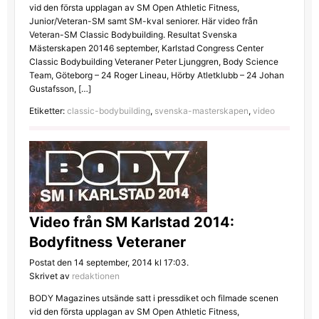
vid den första upplagan av SM Open Athletic Fitness,
Junior/Veteran-SM samt SM-kval seniorer. Här video från
Veteran-SM Classic Bodybuilding. Resultat Svenska
Mästerskapen 20146 september, Karlstad Congress Center
Classic Bodybuilding Veteraner Peter Ljunggren, Body Science
Team, Göteborg – 24 Roger Lineau, Hörby Atletklubb – 24 Johan
Gustafsson, […]
Etiketter:
classic-bodybuilding
,
svenska-masterskapen
,
video
Video från SM Karlstad 2014:
Bodyfitness Veteraner
Postat den 14 september, 2014 kl 17:03.
Skrivet av
redaktionen
BODY Magazines utsände satt i pressdiket och filmade scenen
vid den första upplagan av SM Open Athletic Fitness,