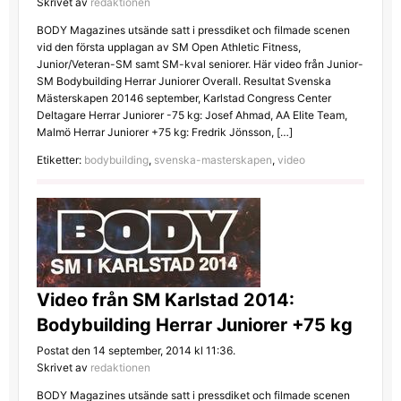
Skrivet av
redaktionen
BODY Magazines utsände satt i pressdiket och filmade scenen
vid den första upplagan av SM Open Athletic Fitness,
Junior/Veteran-SM samt SM-kval seniorer. Här video från Junior-
SM Bodybuilding Herrar Juniorer Overall. Resultat Svenska
Mästerskapen 20146 september, Karlstad Congress Center
Deltagare Herrar Juniorer -75 kg: Josef Ahmad, AA Elite Team,
Malmö Herrar Juniorer +75 kg: Fredrik Jönsson, […]
Etiketter:
bodybuilding
,
svenska-masterskapen
,
video
Video från SM Karlstad 2014:
Bodybuilding Herrar Juniorer +75 kg
Postat den 14 september, 2014 kl 11:36.
Skrivet av
redaktionen
BODY Magazines utsände satt i pressdiket och filmade scenen