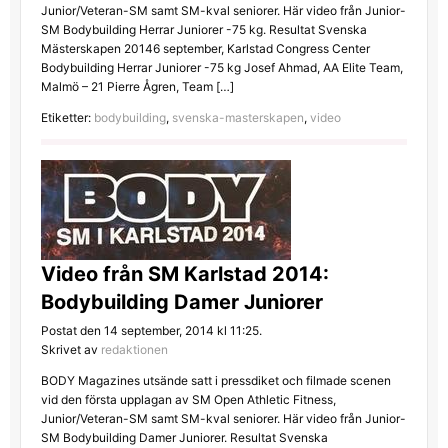
Junior/Veteran-SM samt SM-kval seniorer. Här video från Junior-
SM Bodybuilding Herrar Juniorer -75 kg. Resultat Svenska
Mästerskapen 20146 september, Karlstad Congress Center
Bodybuilding Herrar Juniorer -75 kg Josef Ahmad, AA Elite Team,
Malmö – 21 Pierre Ågren, Team […]
Etiketter:
bodybuilding
,
svenska-masterskapen
,
video
Video från SM Karlstad 2014:
Bodybuilding Damer Juniorer
Postat den 14 september, 2014 kl 11:25.
Skrivet av
redaktionen
BODY Magazines utsände satt i pressdiket och filmade scenen
vid den första upplagan av SM Open Athletic Fitness,
Junior/Veteran-SM samt SM-kval seniorer. Här video från Junior-
SM Bodybuilding Damer Juniorer. Resultat Svenska