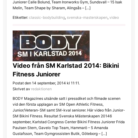
Juniorer Calle Bolund, Team Ironworks Gym, Sundsvall – 15 Isak
Melin, Team Shape by Sharam, Alingsås – […]
Etiketter:
classic-bodybuilding
,
svenska-masterskapen
,
video
Video från SM Karlstad 2014: Bikini
Fitness Juniorer
Postat den 14 september, 2014 kl 11:11.
Skrivet av
redaktionen
BODY Magazines utsände satt i pressdiket och filmade scenen
vid den första upplagan av SM Open Athletic Fitness,
Junior/Veteran-SM samt SM-kval seniorer. Här video från Junior-
SM Bikini Fitness. Resultat Svenska Mästerskapen 20146
september, Karlstad Congress Center Bikini Fitness Juniorer Frida
Paulsen Stern, Gavelo Top Team, Hammarö – 5 Amanda
Gustafsson, Team Gymgrossisten Butik, Göteborg – […]