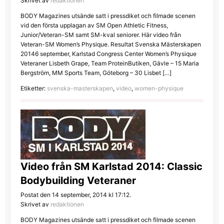
Skrivet av
redaktionen
BODY Magazines utsände satt i pressdiket och filmade scenen
vid den första upplagan av SM Open Athletic Fitness,
Junior/Veteran-SM samt SM-kval seniorer. Här video från
Veteran-SM Women’s Physique. Resultat Svenska Mästerskapen
20146 september, Karlstad Congress Center Women’s Physique
Veteraner Lisbeth Grape, Team ProteinButiken, Gävle – 15 Maria
Bergström, MM Sports Team, Göteborg – 30 Lisbet […]
Etiketter:
svenska-masterskapen
,
video
,
women-physique
Video från SM Karlstad 2014: Classic
Bodybuilding Veteraner
Postat den 14 september, 2014 kl 17:12.
Skrivet av
redaktionen
BODY Magazines utsände satt i pressdiket och filmade scenen