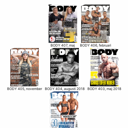
BODY 406, februari
BODY 407, maj
BODY 405, november
BODY 403, maj 2018
BODY 404, augusti 2018