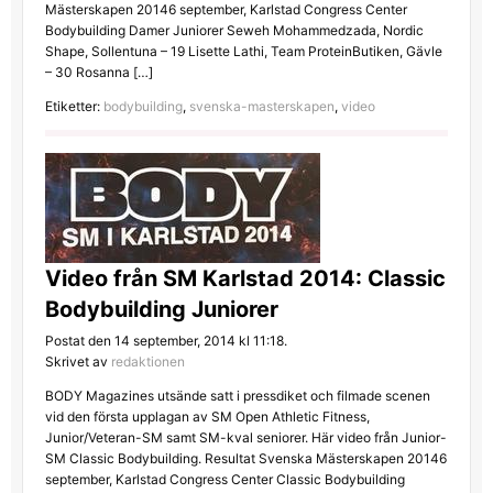
Mästerskapen 20146 september, Karlstad Congress Center
Bodybuilding Damer Juniorer Seweh Mohammedzada, Nordic
Shape, Sollentuna – 19 Lisette Lathi, Team ProteinButiken, Gävle
– 30 Rosanna […]
Etiketter:
bodybuilding
,
svenska-masterskapen
,
video
Video från SM Karlstad 2014: Classic
Bodybuilding Juniorer
Postat den 14 september, 2014 kl 11:18.
Skrivet av
redaktionen
BODY Magazines utsände satt i pressdiket och filmade scenen
vid den första upplagan av SM Open Athletic Fitness,
Junior/Veteran-SM samt SM-kval seniorer. Här video från Junior-
SM Classic Bodybuilding. Resultat Svenska Mästerskapen 20146
september, Karlstad Congress Center Classic Bodybuilding