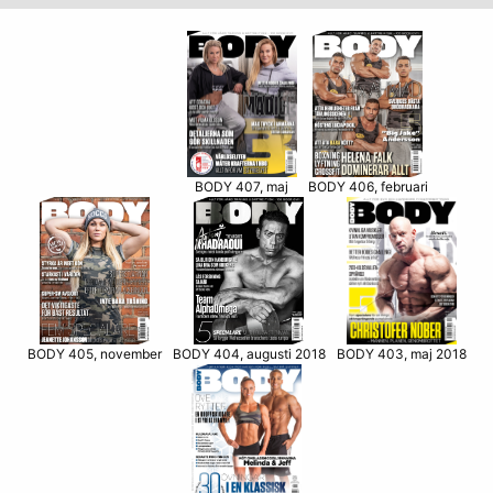
BODY 406, februari
BODY 407, maj
BODY 405, november
BODY 403, maj 2018
BODY 404, augusti 2018