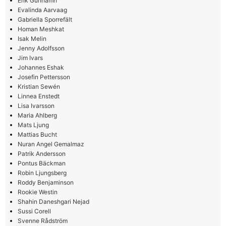
Erik Gunhamn
Evalinda Aarvaag
Gabriella Sporrefält
Homan Meshkat
Isak Melin
Jenny Adolfsson
Jim Ivars
Johannes Eshak
Josefin Pettersson
Kristian Sewén
Linnea Enstedt
Lisa Ivarsson
Maria Ahlberg
Mats Ljung
Mattias Bucht
Nuran Angel Gemalmaz
Patrik Andersson
Pontus Bäckman
Robin Ljungsberg
Roddy Benjaminson
Rookie Westin
Shahin Daneshgari Nejad
Sussi Corell
Svenne Rådström