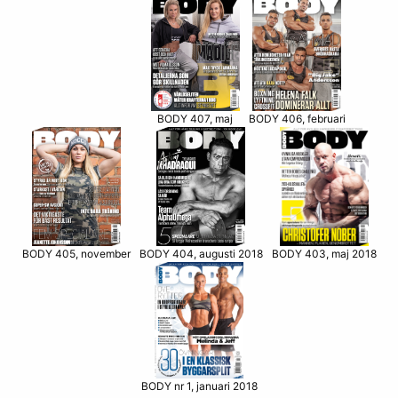
BODY 406, februari
BODY 407, maj
BODY 405, november
BODY 403, maj 2018
BODY 404, augusti 2018
BODY nr 1, januari 2018