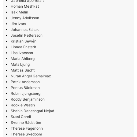
Gabriella Sporrefält
Homan Meshkat
Isak Melin
Jenny Adolfsson
Jim Ivars
Johannes Eshak
Josefin Pettersson
Kristian Sewén
Linnea Enstedt
Lisa Ivarsson
Maria Ahlberg
Mats Ljung
Mattias Bucht
Nuran Angel Gemalmaz
Patrik Andersson
Pontus Bäckman
Robin Ljungsberg
Roddy Benjaminson
Rookie Westin
Shahin Daneshgari Nejad
Sussi Corell
Svenne Rådström
Therese Fagerlönn
Therese Svedbom