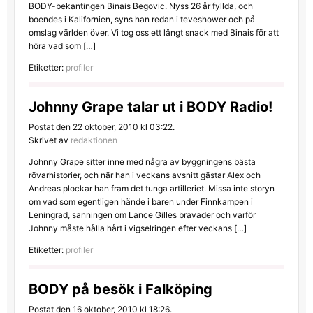
BODY-bekantingen Binais Begovic. Nyss 26 år fyllda, och
boendes i Kalifornien, syns han redan i teveshower och på
omslag världen över. Vi tog oss ett långt snack med Binais för att
höra vad som […]
Etiketter:
profiler
Johnny Grape talar ut i BODY Radio!
Postat den 22 oktober, 2010 kl 03:22.
Skrivet av
redaktionen
Johnny Grape sitter inne med några av byggningens bästa
rövarhistorier, och när han i veckans avsnitt gästar Alex och
Andreas plockar han fram det tunga artilleriet. Missa inte storyn
om vad som egentligen hände i baren under Finnkampen i
Leningrad, sanningen om Lance Gilles bravader och varför
Johnny måste hålla hårt i vigselringen efter veckans […]
Etiketter:
profiler
BODY på besök i Falköping
Postat den 16 oktober, 2010 kl 18:26.