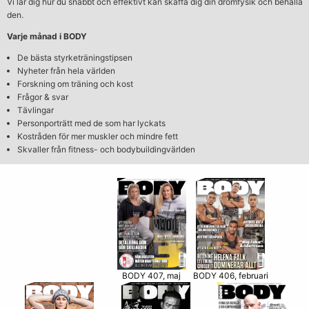
Vi lär dig hur du snabbt och effektivt kan skaffa dig din drömfysik och behålla
den.
Varje månad i BODY
De bästa styrketräningstipsen
Nyheter från hela världen
Forskning om träning och kost
Frågor & svar
Tävlingar
Personporträtt med de som har lyckats
Kostråden för mer muskler och mindre fett
Skvaller från fitness- och bodybuildingvärlden
BODY 406, februari
BODY 407, maj