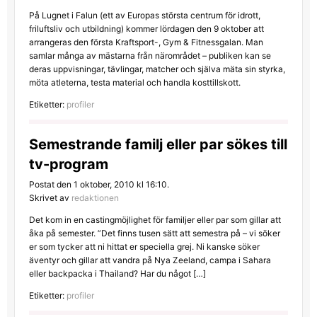
På Lugnet i Falun (ett av Europas största centrum för idrott,
friluftsliv och utbildning) kommer lördagen den 9 oktober att
arrangeras den första Kraftsport-, Gym & Fitnessgalan. Man
samlar många av mästarna från närområdet – publiken kan se
deras uppvisningar, tävlingar, matcher och själva mäta sin styrka,
möta atleterna, testa material och handla kosttillskott.
Etiketter:
profiler
Semestrande familj eller par sökes till
tv-program
Postat den 1 oktober, 2010 kl 16:10.
Skrivet av
redaktionen
Det kom in en castingmöjlighet för familjer eller par som gillar att
åka på semester. ”Det finns tusen sätt att semestra på – vi söker
er som tycker att ni hittat er speciella grej. Ni kanske söker
äventyr och gillar att vandra på Nya Zeeland, campa i Sahara
eller backpacka i Thailand? Har du något […]
Etiketter:
profiler