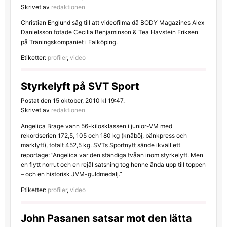
Skrivet av
redaktionen
Christian Englund såg till att videofilma då BODY Magazines Alex
Danielsson fotade Cecilia Benjaminson & Tea Havstein Eriksen
på Träningskompaniet i Falköping.
Etiketter:
profiler
,
video
Styrkelyft på SVT Sport
Postat den 15 oktober, 2010 kl 19:47.
Skrivet av
redaktionen
Angelica Brage vann 56-kilosklassen i junior-VM med
rekordserien 172,5, 105 och 180 kg (knäböj, bänkpress och
marklyft), totalt 452,5 kg. SVTs Sportnytt sände ikväll ett
reportage: ”Angelica var den ständiga tvåan inom styrkelyft. Men
en flytt norrut och en rejäl satsning tog henne ända upp till toppen
– och en historisk JVM-guldmedalj.”
Etiketter:
profiler
,
video
John Pasanen satsar mot den lätta