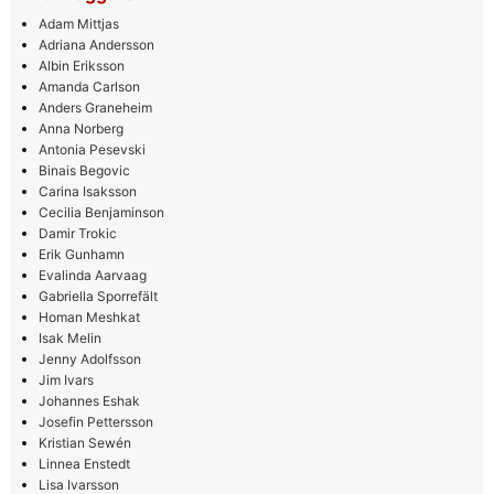
Adam Mittjas
Adriana Andersson
Albin Eriksson
Amanda Carlson
Anders Graneheim
Anna Norberg
Antonia Pesevski
Binais Begovic
Carina Isaksson
Cecilia Benjaminson
Damir Trokic
Erik Gunhamn
Evalinda Aarvaag
Gabriella Sporrefält
Homan Meshkat
Isak Melin
Jenny Adolfsson
Jim Ivars
Johannes Eshak
Josefin Pettersson
Kristian Sewén
Linnea Enstedt
Lisa Ivarsson