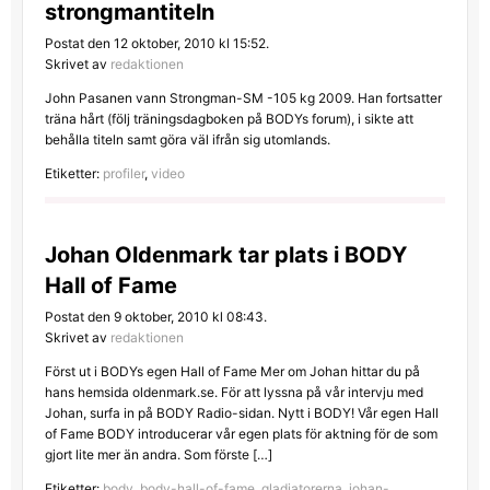
strongmantiteln
Postat den 12 oktober, 2010 kl 15:52.
Skrivet av
redaktionen
John Pasanen vann Strongman-SM -105 kg 2009. Han fortsatter
träna hårt (följ träningsdagboken på BODYs forum), i sikte att
behålla titeln samt göra väl ifrån sig utomlands.
Etiketter:
profiler
,
video
Johan Oldenmark tar plats i BODY
Hall of Fame
Postat den 9 oktober, 2010 kl 08:43.
Skrivet av
redaktionen
Först ut i BODYs egen Hall of Fame Mer om Johan hittar du på
hans hemsida oldenmark.se. För att lyssna på vår intervju med
Johan, surfa in på BODY Radio-sidan. Nytt i BODY! Vår egen Hall
of Fame BODY introducerar vår egen plats för aktning för de som
gjort lite mer än andra. Som förste […]
Etiketter:
body
,
body-hall-of-fame
,
gladiatorerna
,
johan-