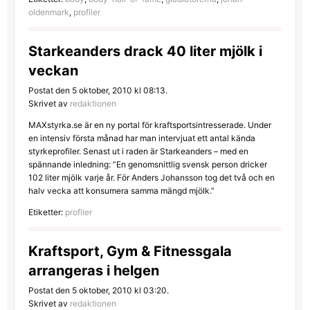
oldenmark
,
profiler
Starkeanders drack 40 liter mjölk i
veckan
Postat den 5 oktober, 2010 kl 08:13.
Skrivet av
redaktionen
MAXstyrka.se är en ny portal för kraftsportsintresserade. Under
en intensiv första månad har man intervjuat ett antal kända
styrkeprofiler. Senast ut i raden är Starkeanders – med en
spännande inledning: ”En genomsnittlig svensk person dricker
102 liter mjölk varje år. För Anders Johansson tog det två och en
halv vecka att konsumera samma mängd mjölk.”
Etiketter:
profiler
Kraftsport, Gym & Fitnessgala
arrangeras i helgen
Postat den 5 oktober, 2010 kl 03:20.
Skrivet av
redaktionen