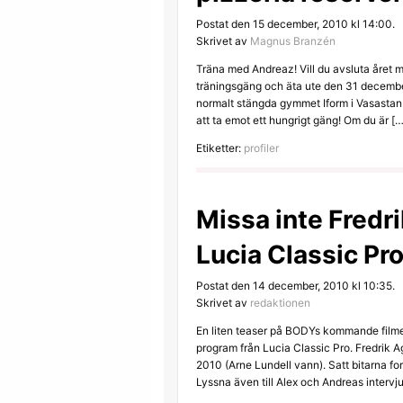
Postat den 15 december, 2010 kl 14:00.
Skrivet av
Magnus Branzén
Träna med Andreaz! Vill du avsluta året m
träningsgäng och äta ute den 31 decemb
normalt stängda gymmet Iform i Vasastan 
att ta emot ett hungrigt gäng! Om du är […
Etiketter:
profiler
Missa inte Fredr
Lucia Classic Pro
Postat den 14 december, 2010 kl 10:35.
Skrivet av
redaktionen
En liten teaser på BODYs kommande filmer
program från Lucia Classic Pro. Fredrik Ag
2010 (Arne Lundell vann). Satt bitarna for
Lyssna även till Alex och Andreas intervj