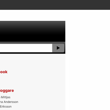
book
bloggare
Mittjas
ana Andersson
 Eriksson