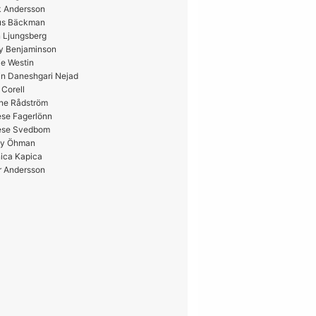
k Andersson
us Bäckman
 Ljungsberg
y Benjaminson
e Westin
in Daneshgari Nejad
 Corell
ne Rådström
ese Fagerlönn
ese Svedbom
y Öhman
ica Kapica
r Andersson