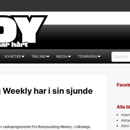
NYHETER
TÄVLING
MEDIA
TIDNINGEN
Face
 Weekly har i sin sjunde
Alla 
Adam 
Adri
Albin
 av radioprogrammet Pro Bodybuilding Weekly. I måndags