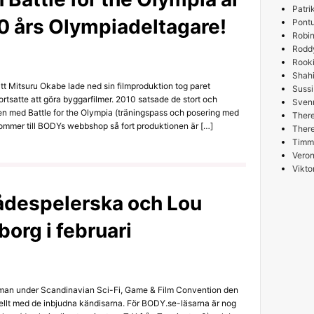
Patri
0 års Olympiadeltagare!
Pont
Robin
Rodd
Rooki
Shah
att Mitsuru Okabe lade ned sin filmproduktion tog paret
Sussi
rtsatte att göra byggarfilmer. 2010 satsade de stort och
Sven
en med Battle for the Olympia (träningspass och posering med
Ther
 Kommer till BODYs webbshop så fort produktionen är […]
Ther
Timm
Veron
Vikto
ådespelerska och Lou
borg i februari
an under Scandinavian Sci-Fi, Game & Film Convention den
nellt med de inbjudna kändisarna. För BODY.se-läsarna är nog