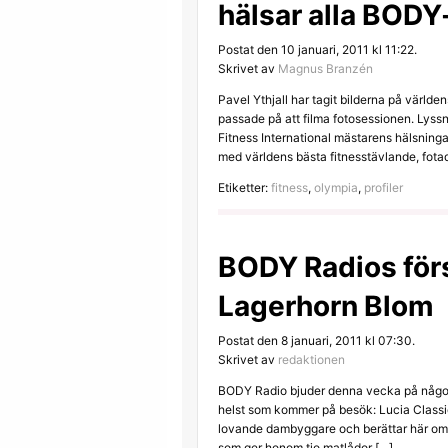
hälsar alla BODY
Postat den 10 januari, 2011 kl 11:22.
Skrivet av
Magnus Branzén
Pavel Ythjall har tagit bilderna på världe
passade på att filma fotosessionen. Lyss
Fitness International mästarens hälsningar
med världens bästa fitnesstävlande, fotad
Etiketter:
fitness
,
olympia
,
profiler
BODY Radios förs
Lagerhorn Blom
Postat den 8 januari, 2011 kl 07:30.
Skrivet av
redaktionen
BODY Radio bjuder denna vecka på något 
helst som kommer på besök: Lucia Classi
lovande dambyggare och berättar här om al
som ger honom tio matlådor […]