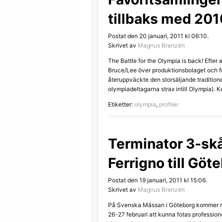
tillbaks med 201
Postat den 20 januari, 2011 kl 06:10.
Skrivet av
Magnus Branzén
The Battle for the Olympia is back! Efter 
Bruce/Lee över produktionsbolaget och fo
återuppväckte den storsäljande tradition
olympiadeltagarna strax intill Olympia).
Etiketter:
olympia
,
profiler
Terminator 3-sk
Ferrigno till Göte
Postat den 19 januari, 2011 kl 15:06.
Skrivet av
Magnus Branzén
På Svenska Mässan i Göteborg kommer m
26-27 februari att kunna fotas professio