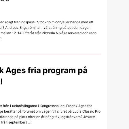
ed roligt träningspass i Stockholm och/eller hänga med ett
er? Andreaz Engström har nyårsträning på det den dagen
mellan 12-14. Efteråt står Pizzeria Nivå reserverad och redo
]
ik Ages fria program på
!
 från Luciatävlingarna i Kongresshallen: Fredrik Ages fria
e berättar på forumet om vägen till silvret på Lucia Classic Pro
tfarande på plats efter en åttaårig tävlingsfrånvaro? Jovars:
u från september […]