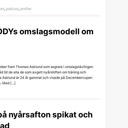
lom
,
podcast
,
profiler
BODYs omslagsmodell om
ber fram Thomas Asklund som segrare i omslagstävlingen
d till de alla de som avgett nyårslöften om träning och
as Asklund är 24 år gammal och visade på Decembercupen
a. Med […]
å nyårsafton spikat och
rad