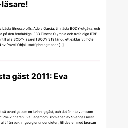
-läsare!
ns bästa fitnessproffs, Adela Garcia, till nästa BODY-utgåva, och
na på den femfaldiga IFBB Fitness Olympia och trefaldiga IFBB
 till alla BODY-läsare! I BODY 319 får du ett exklusivt möte
 av Pavel Ythjall, staff photographer […]
ta gäst 2011: Eva
så ovanligt som en kvinnlig gäst, och det är inte vem som
c Pro-vinnaren Eva Lagerhorn Blom är en av Sveriges mest
lt från bakningsorgier under dieten, till dealen med brorsan