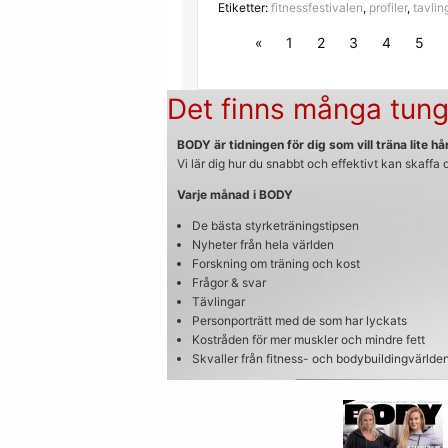
Etiketter:
fitnessfestivalen
,
profiler
,
tavlin
«
1
2
3
4
5
Det finns många tung
BODY är tidningen för dig som vill träna lite hår
Vi lär dig hur du snabbt och effektivt kan skaffa
Varje månad i BODY
De bästa styrketräningstipsen
Nyheter från hela världen
Forskning om träning och kost
Frågor & svar
Tävlingar
Personporträtt med de som har lyckats
Kostråden för mer muskler och mindre fett
Skvaller från fitness- och bodybuildingvärlde