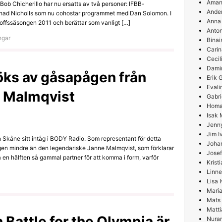
Aman
Bob Chicherillo har nu ersatts av två personer: IFBB-
Ande
had Nicholls som nu cohostar programmet med Dan Solomon. I
Anna
roffssäsongen 2011 och berättar som vanligt […]
Anton
ngar
Binai
Carin
Cecil
Damir
ks av gåsapågen från
Erik
Evali
e Malmqvist
Gabri
Homa
Isak 
Jenn
Jim I
n Skåne sitt intåg i BODY Radio. Som representant för detta
Joha
ngen mindre än den legendariske Janne Malmqvist, som förklarar
Josef
 en hälften så gammal partner för att komma i form, varför
Krist
Linne
Lisa 
Maria
Mats
Matti
 Battle for the Olympia är
Nura