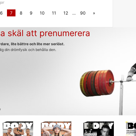
gar
6
7
8
9
10
11
12
…
90
»
a skäl att prenumerera
dare, lite bättre och lite mer seriöst.
 dig din drömfysik och behålla den.
n