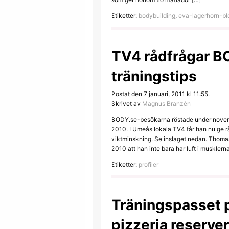
Etiketter:
bodybuilding
,
eva-lagerhorn-b
TV4 rådfrågar 
träningstips
Postat den 7 januari, 2011 kl 11:55.
Skrivet av
Magnus Branzén
BODY.se-besökarna röstade under novem
2010. I Umeås lokala TV4 får han nu ge rå
viktminskning. Se inslaget nedan. Thom
2010 att han inte bara har luft i musklern
Etiketter:
profiler
Träningspasset p
pizzeria reserve