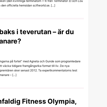
ken (den kvinnliga terminatorn T-X från Terminator 3) och Lou
den officiella hemsidan scifiworld.se. […]
lbaks i teverutan – är du
anare?
Fångarna på fortet” med Agneta och Gunde som programledare
tt väcka tidigare framgångsrika format till liv. De nya
h premiären sker senast 2012. Ta expertkommentatorns test
manare – […]
mfaldig Fitness Olympia,