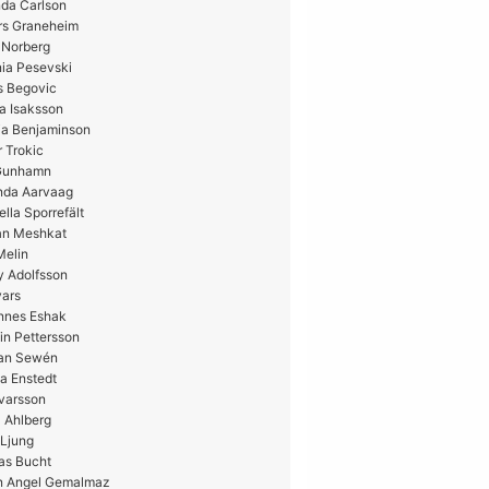
da Carlson
rs Graneheim
 Norberg
ia Pesevski
s Begovic
a Isaksson
ia Benjaminson
 Trokic
 Gunhamn
nda Aarvaag
ella Sporrefält
n Meshkat
Melin
y Adolfsson
vars
nnes Eshak
in Pettersson
ian Sewén
a Enstedt
Ivarsson
 Ahlberg
 Ljung
as Bucht
n Angel Gemalmaz