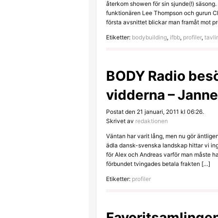
återkom showen för sin sjunde(!) säsong. 
funktionären Lee Thompson och gurun C
första avsnittet blickar man framåt mot p
Etiketter:
bodybuilding
,
ifbb
,
profiler
,
tavli
BODY Radio besö
vidderna – Jann
Postat den 21 januari, 2011 kl 06:26.
Skrivet av
redaktionen
Väntan har varit lång, men nu gör äntlige
ädla dansk-svenska landskap hittar vi i
för Alex och Andreas varför man måste ha
förbundet tvingades betala frakten […]
Etiketter:
profiler
Favoritsamlingen