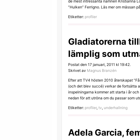
de mest intressanta namnen Kristianna Lo
”Hulken” Ferrigno. Läs mer om mässan på 
Etiketter:
profiler
Gladiatorerna til
lämplig som utm
Postat den 17 januari, 2011 kl 19:42.
Skrivet av
Magnus Branzén
Efter att TV4 hösten 2010 återskapat ”
(och det blev succé) verkar de fortsätta a
inspelningarna kommer att starta i år oc
nedan för att utröna om du passar som ut
Etiketter:
profiler
,
tv
,
underhallning
Adela Garcia, fe