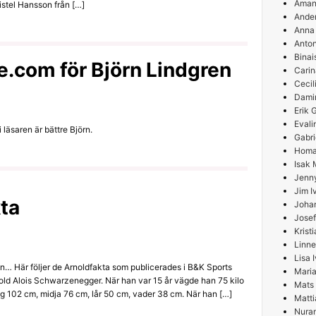
Aman
istel Hansson från […]
Ande
Anna
Anton
Binai
.com för Björn Lindgren
Carin
Cecil
Damir
Erik
Evali
läsaren är bättre Björn.
Gabri
Homa
Isak 
Jenn
Jim I
ta
Joha
Josef
Krist
Linne
Lisa 
én… Här följer de Arnoldfakta som publicerades i B&K Sports
Maria
old Alois Schwarzenegger. När han var 15 år vägde han 75 kilo
Mats
g 102 cm, midja 76 cm, lår 50 cm, vader 38 cm. När han […]
Matti
Nura