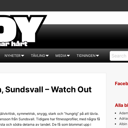
NYHETER
TÄVLING
MEDIA
TIDNINGEN
Face
, Sundsvall – Watch Out
Alla 
Adam 
jälvkritisk, symmetrisk, snygg, stark och ”hungrig” på att tävla.
Adri
nsson från Sundsvall. Tidigare har fitnessprofiler, med några få
Albin
rsta och södra delarna av landet. De få som blommat upp i