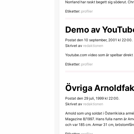
Norrland har raskt begett sig söderut. Chr
Etiketter:
profiler
Demo av YouTube
Postat den 10 september, 2001 kl 22:00.
Skrivet av
redaktionen
Youtube.com video som är spelbar direkt i 
Etiketter:
profiler
Övriga Arnoldfak
Postat den 29 juli, 1999 kl 22:00.
Skrivet av
redaktionen
Arnold som ung soldat i Österrikiska arm
Magazine 8/1997. Hans fulla namn är Arn
och var 185 cm. Armar 31 cm, bröstomfån
Etiketter:
profiler