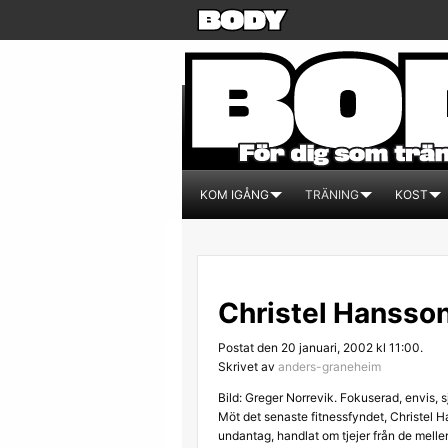
KOM IGÅNG
TRÄNING
KOST
Christel Hansson
Postat den 20 januari, 2002 kl 11:00.
Skrivet av
anders-graneheim
Bild: Greger Norrevik. Fokuserad, envis, s
Möt det senaste fitnessfyndet, Christel Ha
undantag, handlat om tjejer från de melle