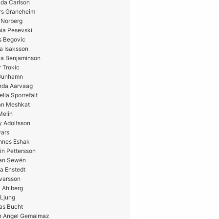
da Carlson
rs Graneheim
 Norberg
ia Pesevski
s Begovic
a Isaksson
ia Benjaminson
 Trokic
 Gunhamn
nda Aarvaag
ella Sporrefält
n Meshkat
Melin
y Adolfsson
vars
nnes Eshak
in Pettersson
ian Sewén
a Enstedt
Ivarsson
 Ahlberg
 Ljung
as Bucht
n Angel Gemalmaz