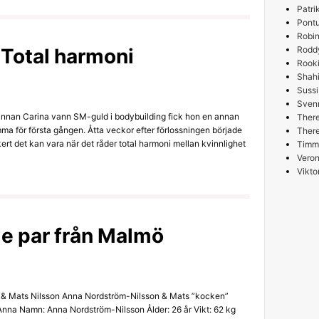
Patri
Pont
Robin
 Total harmoni
Rodd
Rooki
Shah
Sussi
Sven
 innan Carina vann SM-guld i bodybuilding fick hon en annan
Ther
mma för första gången. Åtta veckor efter förlossningen började
Ther
rt det kan vara när det råder total harmoni mellan kvinnlighet
Timm
Veron
Vikto
de par från Malmö
n & Mats Nilsson Anna Nordström-Nilsson & Mats ”kocken”
 Anna Namn: Anna Nordström-Nilsson Ålder: 26 år Vikt: 62 kg