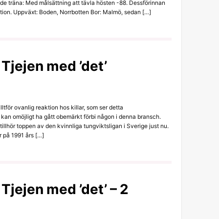
ade träna: Med målsättning att tävla hösten -88. Dessförinnan
tion. Uppväxt: Boden, Norrbotten Bor: Malmö, sedan […]
 Tjejen med ’det’
alltför ovanlig reaktion hos killar, som ser detta
kan omöjligt ha gått obemärkt förbi någon i denna bransch.
llhör toppen av den kvinnliga tungviktsligan i Sverige just nu.
 på 1991 års […]
Tjejen med ’det’ – 2