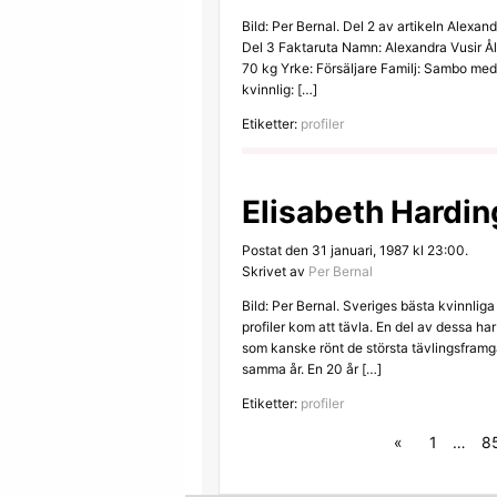
Bild: Per Bernal. Del 2 av artikeln Alexandr
Del 3 Faktaruta Namn: Alexandra Vusir Ål
70 kg Yrke: Försäljare Familj: Sambo med 
kvinnlig: […]
Etiketter:
profiler
Elisabeth Hardin
Postat den 31 januari, 1987 kl 23:00.
Skrivet av
Per Bernal
Bild: Per Bernal. Sveriges bästa kvinnlig
profiler kom att tävla. En del av dessa har
som kanske rönt de största tävlingsframg
samma år. En 20 år […]
Etiketter:
profiler
«
1
…
8