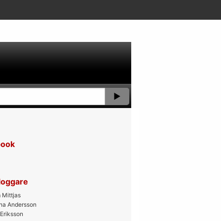
book
bloggare
Mittjas
ana Andersson
 Eriksson