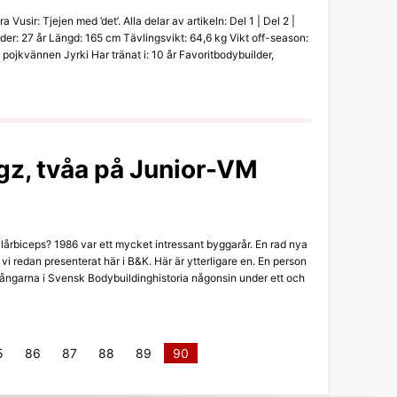
a Vusir: Tjejen med ’det’. Alla delar av artikeln: Del 1 | Del 2 |
der: 27 år Längd: 165 cm Tävlingsvikt: 64,6 kg Vikt off-season:
pojkvännen Jyrki Har tränat i: 10 år Favoritbodybuilder,
gz, tvåa på Junior-VM
a lårbiceps? 1986 var ett mycket intressant byggarår. En rad nya
 vi redan presenterat här i B&K. Här är ytterligare en. En person
ångarna i Svensk Bodybuildinghistoria någonsin under ett och
5
86
87
88
89
90