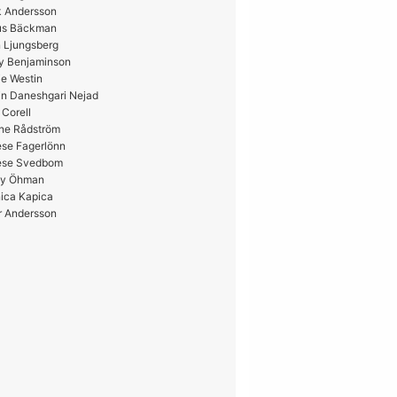
k Andersson
us Bäckman
 Ljungsberg
y Benjaminson
e Westin
in Daneshgari Nejad
 Corell
ne Rådström
ese Fagerlönn
ese Svedbom
y Öhman
ica Kapica
r Andersson