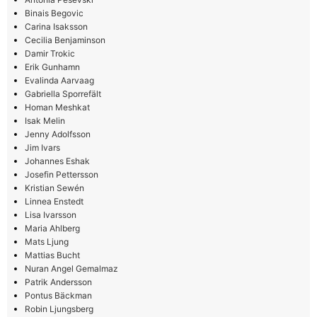
Binais Begovic
Carina Isaksson
Cecilia Benjaminson
Damir Trokic
Erik Gunhamn
Evalinda Aarvaag
Gabriella Sporrefält
Homan Meshkat
Isak Melin
Jenny Adolfsson
Jim Ivars
Johannes Eshak
Josefin Pettersson
Kristian Sewén
Linnea Enstedt
Lisa Ivarsson
Maria Ahlberg
Mats Ljung
Mattias Bucht
Nuran Angel Gemalmaz
Patrik Andersson
Pontus Bäckman
Robin Ljungsberg