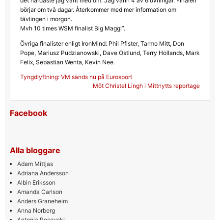
det hårdaste jag varit med om. Jag vann 4 av 6 övningar. Finalen
börjar om två dagar. Återkommer med mer information om
tävlingen i morgon.
Mvh 10 times WSM finalist Big Maggi”.
Övriga finalister enligt IronMind: Phil Pfister, Tarmo Mitt, Don
Pope, Mariusz Pudzianowski, Dave Ostlund, Terry Hollands, Mark
Felix, Sebastian Wenta, Kevin Nee.
Inläggsnavigering
Tyngdlyftning: VM sänds nu på Eurosport
Möt Christel Lingh i Mittnytts reportage
Facebook
Alla bloggare
Adam Mittjas
Adriana Andersson
Albin Eriksson
Amanda Carlson
Anders Graneheim
Anna Norberg
Antonia Pesevski