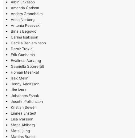
Albin Eriksson
Amanda Carlson
Anders Graneheim
Anna Norberg
Antonia Pesevski
Binais Begovic
Carina Isaksson
Cecilia Benjaminson
Damir Trokic
Erik Gunhamn
Evalinda Aarvaag
Gabriella Sporrefält
Homan Meshkat
Isak Melin
Jenny Adolfsson
Jim Ivars
Johannes Eshak
Josefin Pettersson
Kristian Sewén
Linnea Enstedt
Lisa Ivarsson
Maria Ahlberg
Mats Ljung
Mattias Bucht