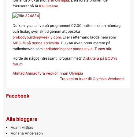
förhandsblickar mot
året Olympia
. Den första profilen de
fokuserar på är
Kai Greene
.
Du kan lyssna live på programmet 02:00 natten mellan måndag
och tisdag svensk tid genom att besöka
probodybuildingweekly.com
. Eller i efterhand ladda hem som
MP3-fil på denna arkivsida
. Du kan även prenumerera på
radioshowen som
nedladdningsbar podcast via iTunes här
.
Hörde du något intressant i programmet?
Diskutera på BODYs
forum
!
Inläggsnavigering
Ahmad Ahmad fyra veckor innan Olympia
Tre veckor kvar till Olympia Weekend!
Facebook
Alla bloggare
Adam Mittjas
Adriana Andersson