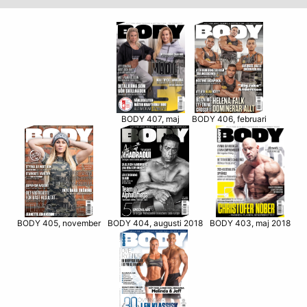
BODY 406, februari
BODY 407, maj
BODY 405, november
BODY 403, maj 2018
BODY 404, augusti 2018