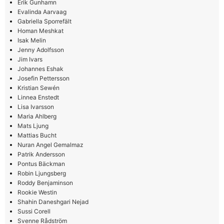
Erik Gunhamn
Evalinda Aarvaag
Gabriella Sporrefält
Homan Meshkat
Isak Melin
Jenny Adolfsson
Jim Ivars
Johannes Eshak
Josefin Pettersson
Kristian Sewén
Linnea Enstedt
Lisa Ivarsson
Maria Ahlberg
Mats Ljung
Mattias Bucht
Nuran Angel Gemalmaz
Patrik Andersson
Pontus Bäckman
Robin Ljungsberg
Roddy Benjaminson
Rookie Westin
Shahin Daneshgari Nejad
Sussi Corell
Svenne Rådström