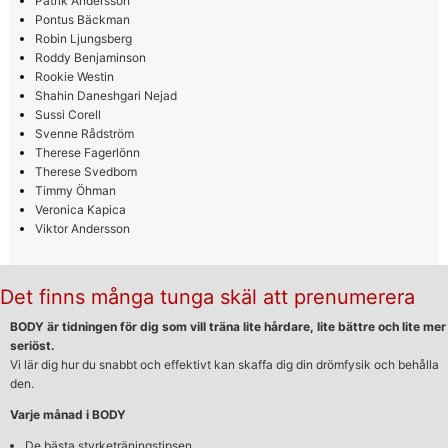
Patrik Andersson
Pontus Bäckman
Robin Ljungsberg
Roddy Benjaminson
Rookie Westin
Shahin Daneshgari Nejad
Sussi Corell
Svenne Rådström
Therese Fagerlönn
Therese Svedbom
Timmy Öhman
Veronica Kapica
Viktor Andersson
Det finns många tunga skäl att prenumerera
BODY är tidningen för dig som vill träna lite hårdare, lite bättre och lite mer
seriöst.
Vi lär dig hur du snabbt och effektivt kan skaffa dig din drömfysik och behålla
den.
Varje månad i BODY
De bästa styrketräningstipsen