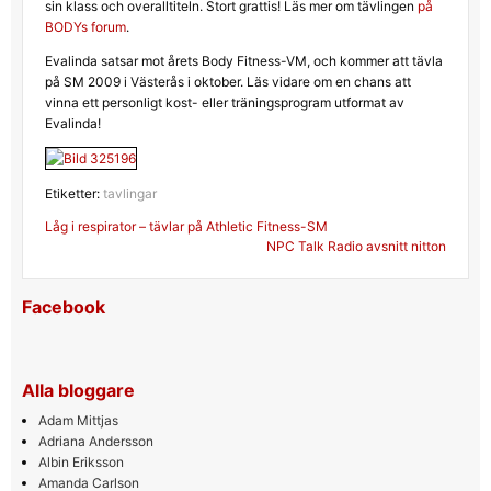
sin klass och overalltiteln. Stort grattis! Läs mer om tävlingen
på
BODYs forum
.
Evalinda satsar mot årets Body Fitness-VM, och kommer att tävla
på SM 2009 i Västerås i oktober. Läs vidare om en chans att
vinna ett personligt kost- eller träningsprogram utformat av
Evalinda!
Etiketter:
tavlingar
Inläggsnavigering
Låg i respirator – tävlar på Athletic Fitness-SM
NPC Talk Radio avsnitt nitton
Facebook
Alla bloggare
Adam Mittjas
Adriana Andersson
Albin Eriksson
Amanda Carlson