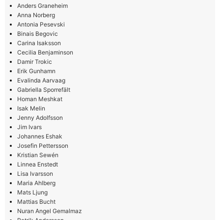
Anders Graneheim
Anna Norberg
Antonia Pesevski
Binais Begovic
Carina Isaksson
Cecilia Benjaminson
Damir Trokic
Erik Gunhamn
Evalinda Aarvaag
Gabriella Sporrefält
Homan Meshkat
Isak Melin
Jenny Adolfsson
Jim Ivars
Johannes Eshak
Josefin Pettersson
Kristian Sewén
Linnea Enstedt
Lisa Ivarsson
Maria Ahlberg
Mats Ljung
Mattias Bucht
Nuran Angel Gemalmaz