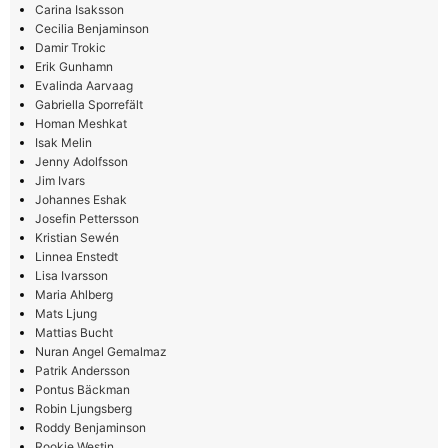
Carina Isaksson
Cecilia Benjaminson
Damir Trokic
Erik Gunhamn
Evalinda Aarvaag
Gabriella Sporrefält
Homan Meshkat
Isak Melin
Jenny Adolfsson
Jim Ivars
Johannes Eshak
Josefin Pettersson
Kristian Sewén
Linnea Enstedt
Lisa Ivarsson
Maria Ahlberg
Mats Ljung
Mattias Bucht
Nuran Angel Gemalmaz
Patrik Andersson
Pontus Bäckman
Robin Ljungsberg
Roddy Benjaminson
Rookie Westin