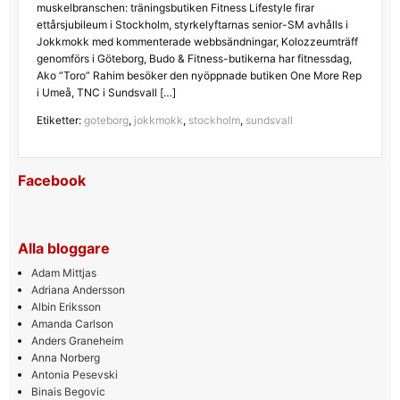
muskelbranschen: träningsbutiken Fitness Lifestyle firar
ettårsjubileum i Stockholm, styrkelyftarnas senior-SM avhålls i
Jokkmokk med kommenterade webbsändningar, Kolozzeumträff
genomförs i Göteborg, Budo & Fitness-butikerna har fitnessdag,
Ako ”Toro” Rahim besöker den nyöppnade butiken One More Rep
i Umeå, TNC i Sundsvall […]
Etiketter:
goteborg
,
jokkmokk
,
stockholm
,
sundsvall
Facebook
Alla bloggare
Adam Mittjas
Adriana Andersson
Albin Eriksson
Amanda Carlson
Anders Graneheim
Anna Norberg
Antonia Pesevski
Binais Begovic