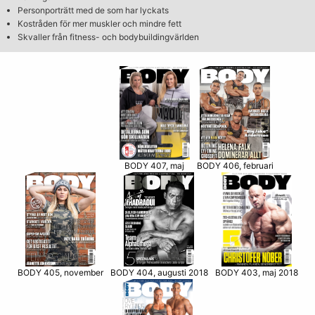
Personporträtt med de som har lyckats
Kostråden för mer muskler och mindre fett
Skvaller från fitness- och bodybuildingvärlden
BODY 406, februari
BODY 407, maj
BODY 405, november
BODY 403, maj 2018
BODY 404, augusti 2018