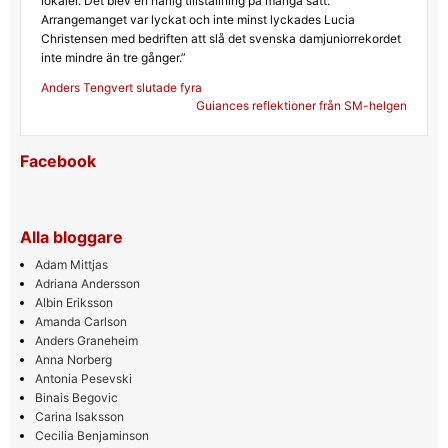
lokaler. Det blev en härlig tillställning på många sätt.
Arrangemanget var lyckat och inte minst lyckades Lucia
Christensen med bedriften att slå det svenska damjuniorrekordet
inte mindre än tre gånger.”
Inläggsnavigering
Anders Tengvert slutade fyra
Guiances reflektioner från SM-helgen
Facebook
Alla bloggare
Adam Mittjas
Adriana Andersson
Albin Eriksson
Amanda Carlson
Anders Graneheim
Anna Norberg
Antonia Pesevski
Binais Begovic
Carina Isaksson
Cecilia Benjaminson