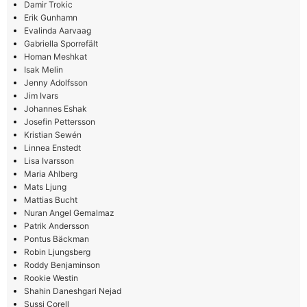
Damir Trokic
Erik Gunhamn
Evalinda Aarvaag
Gabriella Sporrefält
Homan Meshkat
Isak Melin
Jenny Adolfsson
Jim Ivars
Johannes Eshak
Josefin Pettersson
Kristian Sewén
Linnea Enstedt
Lisa Ivarsson
Maria Ahlberg
Mats Ljung
Mattias Bucht
Nuran Angel Gemalmaz
Patrik Andersson
Pontus Bäckman
Robin Ljungsberg
Roddy Benjaminson
Rookie Westin
Shahin Daneshgari Nejad
Sussi Corell