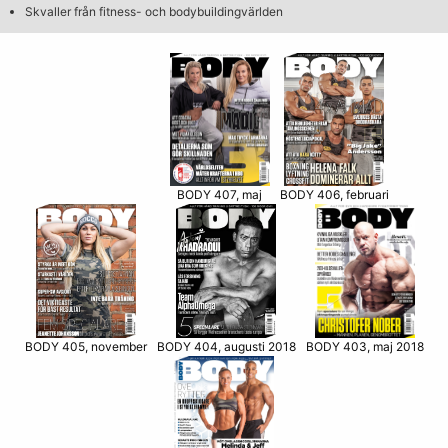
Skvaller från fitness- och bodybuildingvärlden
BODY 406, februari
BODY 407, maj
BODY 405, november
BODY 403, maj 2018
BODY 404, augusti 2018