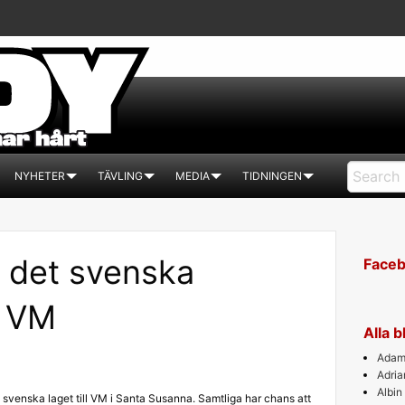
NYHETER
TÄVLING
MEDIA
TIDNINGEN
r det svenska
Face
l VM
Alla 
Adam 
Adri
Albin
 svenska laget till VM i Santa Susanna. Samtliga har chans att