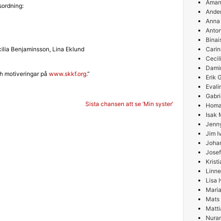
Aman
ssordning:
Ande
Anna
Anton
Binai
ilia Benjaminsson, Lina Eklund
Carin
Cecil
Damir
ch motiveringar på
www.skkf.org
.”
Erik
Evali
Gabri
g
Sista chansen att se ’Min syster’
Homa
Isak 
Jenn
Jim I
Joha
Josef
Krist
Linne
Lisa 
Maria
Mats
Matti
Nura