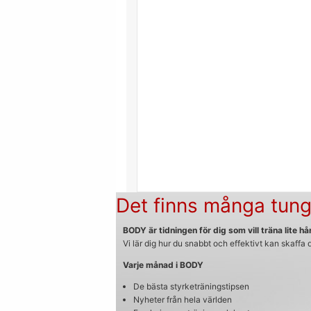
Det finns många tung
BODY är tidningen för dig som vill träna lite hår
Vi lär dig hur du snabbt och effektivt kan skaffa
Varje månad i BODY
De bästa styrketräningstipsen
Nyheter från hela världen