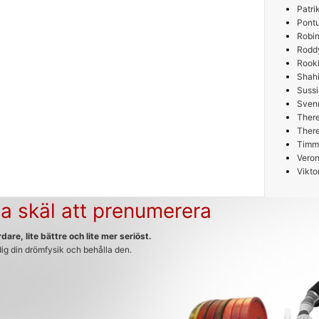
Patri
Pont
Robin
Rodd
Rooki
Shah
Sussi
Sven
Ther
Ther
Timm
Veron
Vikto
a skäl att prenumerera
dare, lite bättre och lite mer seriöst.
 dig din drömfysik och behålla den.