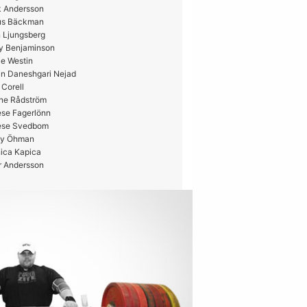
k Andersson
us Bäckman
 Ljungsberg
y Benjaminson
e Westin
in Daneshgari Nejad
 Corell
ne Rådström
ese Fagerlönn
ese Svedbom
y Öhman
ica Kapica
r Andersson