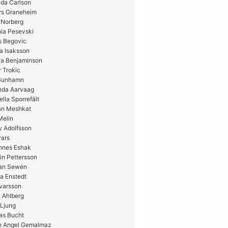
da Carlson
rs Graneheim
 Norberg
ia Pesevski
s Begovic
a Isaksson
ia Benjaminson
 Trokic
 Gunhamn
nda Aarvaag
ella Sporrefält
n Meshkat
Melin
y Adolfsson
vars
nnes Eshak
in Pettersson
ian Sewén
a Enstedt
Ivarsson
 Ahlberg
 Ljung
as Bucht
n Angel Gemalmaz