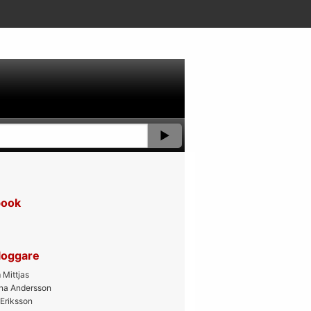
book
bloggare
Mittjas
ana Andersson
 Eriksson