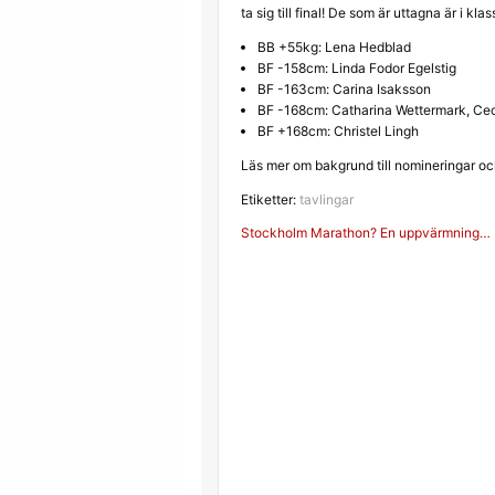
ta sig till final! De som är uttagna är i kla
BB +55kg: Lena Hedblad
BF -158cm: Linda Fodor Egelstig
BF -163cm: Carina Isaksson
BF -168cm: Catharina Wettermark, Cec
BF +168cm: Christel Lingh
Läs mer om bakgrund till nomineringar o
Etiketter:
tavlingar
Inläggsnavigerin
Stockholm Marathon? En uppvärmning…